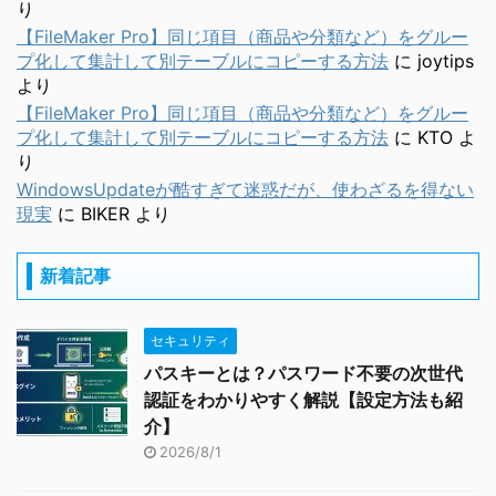
り
【FileMaker Pro】同じ項目（商品や分類など）をグルー
プ化して集計して別テーブルにコピーする方法
に
joytips
より
【FileMaker Pro】同じ項目（商品や分類など）をグルー
プ化して集計して別テーブルにコピーする方法
に
KTO
よ
り
WindowsUpdateが酷すぎて迷惑だが、使わざるを得ない
現実
に
BIKER
より
新着記事
セキュリティ
パスキーとは？パスワード不要の次世代
認証をわかりやすく解説【設定方法も紹
介】
2026/8/1