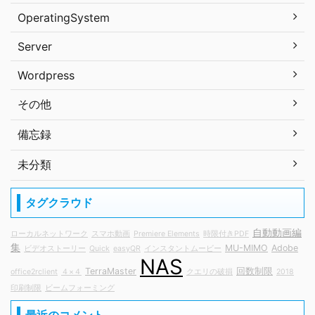
OperatingSystem
Server
Wordpress
その他
備忘録
未分類
タグクラウド
自動動画編
ローカルネットワーク
スマホ動画
Premiere Elements
時限付きPDF
集
MU-MIMO
Adobe
ビデオストーリー
Quick
easyQR
インスタントムービー
NAS
TerraMaster
回数制限
office2rclient
４×４
クエリの破損
2018
印刷制限
ビームフォーミング
最近のコメント