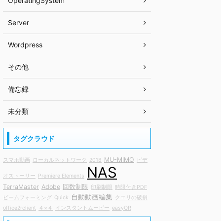
OperatingSystem
Server
Wordpress
その他
備忘録
未分類
タグクラウド
MU-MIMO
スマホ動画
ローカルネットワーク
2018
ビデ
NAS
オストーリー
Premiere Elements
TerraMaster
Adobe
回数制限
印刷制限
時限付きPDF
自動動画編集
ビームフォーミング
Quick
クエリの破損
office2rclient
４×４
インスタントムービー
easyQR