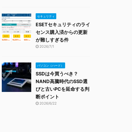
セキュリティ
ESETセキュリティのライ
センス購入済からの更新
が難しすぎる件
2026/7/1
パソコン（ハード）
SSDは今買うべき？
NAND高騰時代のSSD選
びと古いPCを延命する判
断ポイント
2026/6/22