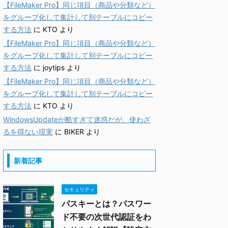
【FileMaker Pro】同じ項目（商品や分類など）
をグループ化して集計して別テーブルにコピー
する方法
に
KTO
より
【FileMaker Pro】同じ項目（商品や分類など）
をグループ化して集計して別テーブルにコピー
する方法
に
joytips
より
【FileMaker Pro】同じ項目（商品や分類など）
をグループ化して集計して別テーブルにコピー
する方法
に
KTO
より
WindowsUpdateが酷すぎて迷惑だが、使わざ
るを得ない現実
に
BIKER
より
新着記事
セキュリティ
パスキーとは？パスワー
ド不要の次世代認証をわ