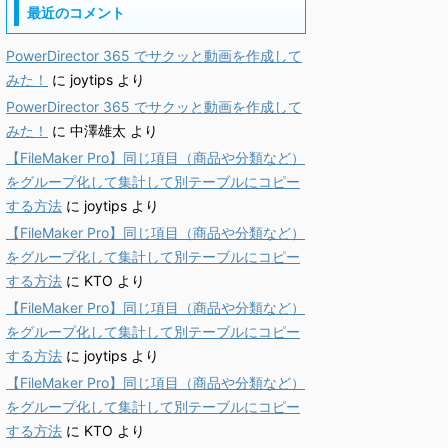
最近のコメント
PowerDirector 365 でサクッと動画を作成して
みた！
に
joytips
より
PowerDirector 365 でサクッと動画を作成して
みた！
に
中澤雄太
より
【FileMaker Pro】同じ項目（商品や分類など）
をグループ化して集計して別テーブルにコピー
する方法
に
joytips
より
【FileMaker Pro】同じ項目（商品や分類など）
をグループ化して集計して別テーブルにコピー
する方法
に
KTO
より
【FileMaker Pro】同じ項目（商品や分類など）
をグループ化して集計して別テーブルにコピー
する方法
に
joytips
より
【FileMaker Pro】同じ項目（商品や分類など）
をグループ化して集計して別テーブルにコピー
する方法
に
KTO
より