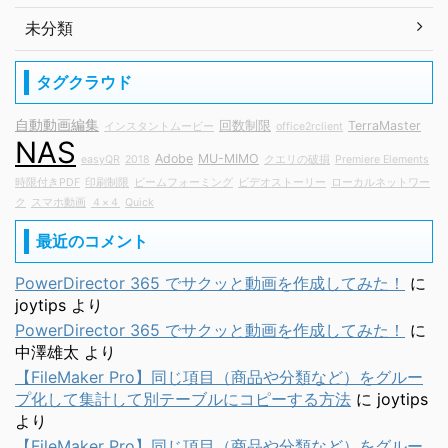
未分類
タグクラウド
自動動画編集
回数制限
TerraMaster
インスタントムービー
office2rclient
NAS
Adobe
MU-MIMO
easyQR
2018
クエリの破損
Premiere Elements
時限付きPDF
印刷制限
ビームフォーミング
ビデオストーリー
ローカルネットワー
ク
スマホ動画
４×４
Quick
最近のコメント
PowerDirector 365 でサクッと動画を作成してみた！
に
joytips
より
PowerDirector 365 でサクッと動画を作成してみた！
に
中澤雄太
より
【FileMaker Pro】同じ項目（商品や分類など）をグルー
プ化して集計して別テーブルにコピーする方法
に
joytips
より
【FileMaker Pro】同じ項目（商品や分類など）をグルー