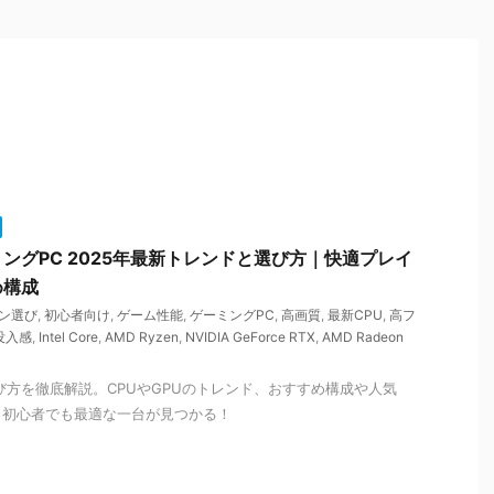
ングPC 2025年最新トレンドと選び方｜快適プレイ
め構成
ン選び
,
初心者向け
,
ゲーム性能
,
ゲーミングPC
,
高画質
,
最新CPU
,
高フ
没入感
,
Intel Core
,
AMD Ryzen
,
NVIDIA GeForce RTX
,
AMD Radeon
び方を徹底解説。CPUやGPUのトレンド、おすすめ構成や人気
。初心者でも最適な一台が見つかる！