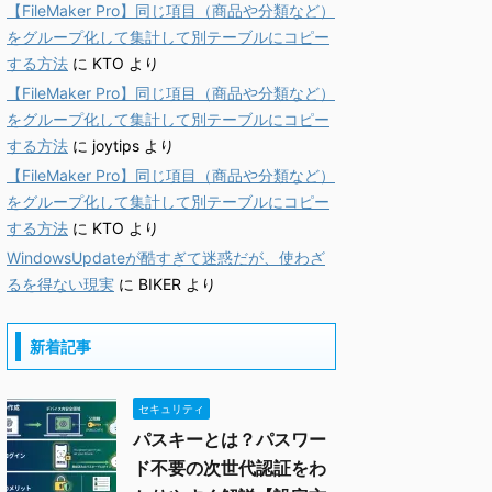
【FileMaker Pro】同じ項目（商品や分類など）
をグループ化して集計して別テーブルにコピー
する方法
に
KTO
より
【FileMaker Pro】同じ項目（商品や分類など）
をグループ化して集計して別テーブルにコピー
する方法
に
joytips
より
【FileMaker Pro】同じ項目（商品や分類など）
をグループ化して集計して別テーブルにコピー
する方法
に
KTO
より
WindowsUpdateが酷すぎて迷惑だが、使わざ
るを得ない現実
に
BIKER
より
新着記事
セキュリティ
パスキーとは？パスワー
ド不要の次世代認証をわ