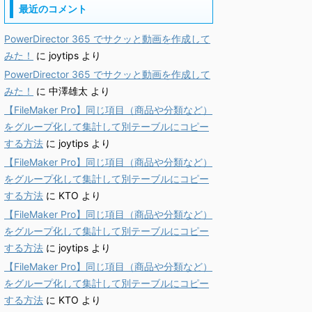
最近のコメント
PowerDirector 365 でサクッと動画を作成して
みた！
に
joytips
より
PowerDirector 365 でサクッと動画を作成して
みた！
に
中澤雄太
より
【FileMaker Pro】同じ項目（商品や分類など）
をグループ化して集計して別テーブルにコピー
する方法
に
joytips
より
【FileMaker Pro】同じ項目（商品や分類など）
をグループ化して集計して別テーブルにコピー
する方法
に
KTO
より
【FileMaker Pro】同じ項目（商品や分類など）
をグループ化して集計して別テーブルにコピー
する方法
に
joytips
より
【FileMaker Pro】同じ項目（商品や分類など）
をグループ化して集計して別テーブルにコピー
する方法
に
KTO
より