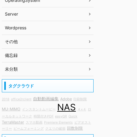
OperatingSystem
Server
Wordpress
その他
備忘録
未分類
タグクラウド
自動動画編集
Adobe
2018
office2rclient
印刷制限
NAS
MU-MIMO
インスタントムービー
４×４
ロ
ーカルネットワーク
時限付きPDF
easyQR
Quick
TerraMaster
スマホ動画
Premiere Elements
ビデオスト
回数制限
ーリー
ビームフォーミング
クエリの破損