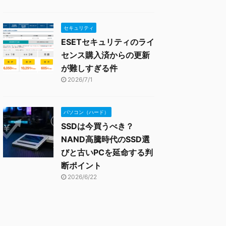
セキュリティ
ESETセキュリティのライ
センス購入済からの更新
が難しすぎる件
2026/7/1
パソコン（ハード）
SSDは今買うべき？
NAND高騰時代のSSD選
びと古いPCを延命する判
断ポイント
2026/6/22