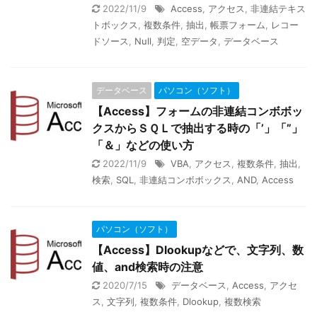
2022/11/9
Access
,
アクセス
,
非連結テキス
トボックス
,
複数条件
,
抽出
,
帳票フォーム
,
レコー
ドソース
,
Null
,
判定
,
空データ
,
データベース
データベース
パソコン（ソフト）
【Access】フォームの非連結コンボボッ
クスからＳＱＬで抽出する時の「’」「”」
「＆」などの使い方
2022/11/9
VBA
,
アクセス
,
複数条件
,
抽出
,
検索
,
SQL
,
非連結コンボボックス
,
AND
,
Access
パソコン（ソフト）
【Access】Dlookupなどで、文字列、数
値、and検索時の注意
2020/7/15
データベース
,
Access
,
アクセ
ス
,
文字列
,
複数条件
,
Dlookup
,
複数検索