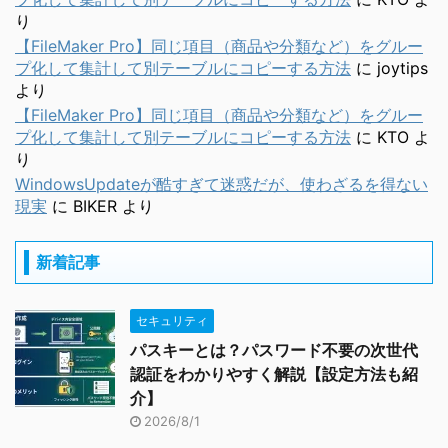
り
【FileMaker Pro】同じ項目（商品や分類など）をグルー
プ化して集計して別テーブルにコピーする方法
に
joytips
より
【FileMaker Pro】同じ項目（商品や分類など）をグルー
プ化して集計して別テーブルにコピーする方法
に
KTO
よ
り
WindowsUpdateが酷すぎて迷惑だが、使わざるを得ない
現実
に
BIKER
より
新着記事
セキュリティ
パスキーとは？パスワード不要の次世代
認証をわかりやすく解説【設定方法も紹
介】
2026/8/1