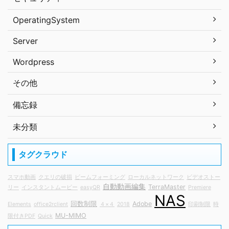
OperatingSystem
Server
Wordpress
その他
備忘録
未分類
タグクラウド
スマホ動画
クエリの破損
ビームフォーミング
ローカルネットワーク
ビデオストー
自動動画編集
TerraMaster
リー
インスタントムービー
easyQR
Premiere
NAS
回数制限
Adobe
Elements
office2rclient
４×４
2018
印刷制限
時
MU-MIMO
限付きPDF
Quick