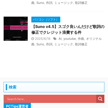
曲
,
Suno
,
作詞
,
ミュージック
,
歌詞修正
パソコン（ソフト）
【Suno v4.5】スゴク良いんだけど歌詞の
修正でクレジット浪費する件
2025/6/16
AI
,
youtube
,
作曲
,
オリジナル
曲
,
Suno
,
作詞
,
ミュージック
,
歌詞修正
検索
PCTips運営者