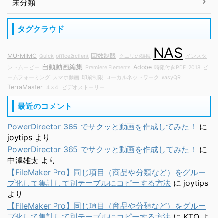
未分類
タグクラウド
NAS
MU-MIMO
回数制限
Quick
office2rclient
クエリの破損
インスタ
自動動画編集
Adobe
ントムービー
Premiere Elements
時限付きPDF
2018
ビ
ームフォーミング
スマホ動画
印刷制限
ローカルネットワーク
easyQR
TerraMaster
４×４
ビデオストーリー
最近のコメント
PowerDirector 365 でサクッと動画を作成してみた！
に
joytips
より
PowerDirector 365 でサクッと動画を作成してみた！
に
中澤雄太
より
【FileMaker Pro】同じ項目（商品や分類など）をグルー
プ化して集計して別テーブルにコピーする方法
に
joytips
より
【FileMaker Pro】同じ項目（商品や分類など）をグルー
プ化して集計して別テーブルにコピーする方法
に
KTO
よ