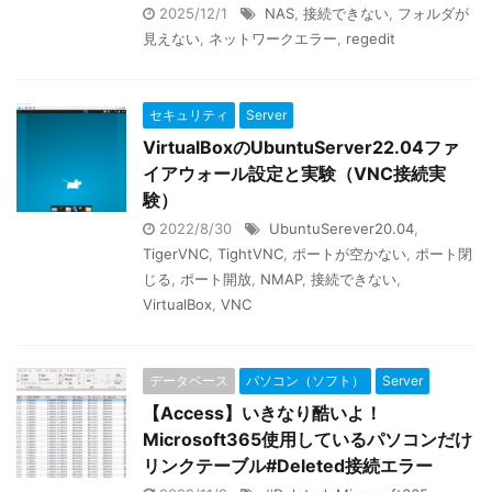
2025/12/1
NAS
,
接続できない
,
フォルダが
見えない
,
ネットワークエラー
,
regedit
セキュリティ
Server
VirtualBoxのUbuntuServer22.04ファ
イアウォール設定と実験（VNC接続実
験）
2022/8/30
UbuntuSerever20.04
,
TigerVNC
,
TightVNC
,
ポートが空かない
,
ポート閉
じる
,
ポート開放
,
NMAP
,
接続できない
,
VirtualBox
,
VNC
データベース
パソコン（ソフト）
Server
【Access】いきなり酷いよ！
Microsoft365使用しているパソコンだけ
リンクテーブル#Deleted接続エラー