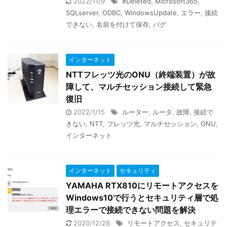
2022/11/9
#Deleted
,
Microsoft365
,
SQLserver
,
ODBC
,
WindowsUpdate
,
エラー
,
接続
できない
,
名前を付けて保存
,
バグ
インターネット
NTTフレッツ光のONU（終端装置）が故
障して、マルチセッション接続して緊急
復旧
2022/1/15
ルーター
,
ルータ
,
故障
,
接続で
きない
,
NTT
,
フレッツ光
,
マルチセッション
,
ONU
,
インターネット
インターネット
セキュリティ
YAMAHA RTX810にリモートアクセスを
Windows10で行うとセキュリティ層で処
理エラーで接続できない問題を解決
2020/12/28
リモートアクセス
,
セキュリテ