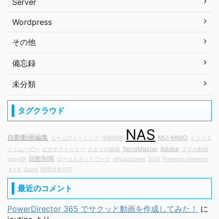
Server
Wordpress
その他
備忘録
未分類
タグクラウド
NAS
自動動画編集
MU-MIMO
ビームフォーミング
印刷制限
インスタ
TerraMaster
Adobe
ントムービー
ビデオストーリー
クエリの破損
スマホ動画
回数制限
easyQR
ローカルネットワーク
office2rclient
2018
Premiere Elements
４×４
Quick
時限付きPDF
最近のコメント
PowerDirector 365 でサクッと動画を作成してみた！
に