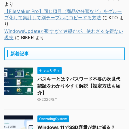
より
【FileMaker Pro】同じ項目（商品や分類など）をグルー
プ化して集計して別テーブルにコピーする方法
に
KTO
よ
り
WindowsUpdateが酷すぎて迷惑だが、使わざるを得ない
現実
に
BIKER
より
新着記事
セキュリティ
パスキーとは？パスワード不要の次世代
認証をわかりやすく解説【設定方法も紹
介】
2026/8/1
OperatingSystem
Windows 11でSSD容量が急に減る？