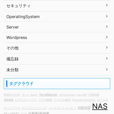
セキュリティ
OperatingSystem
Server
Wordpress
その他
備忘録
未分類
タグクラウド
TerraMaster
時限付きPDF
４×４
Quick
office2rclient
easyQR
印刷制限
Adobe
ビデオストーリー
スマホ動画
クエリの破損
Premiere Elements
ローカル
NAS
回数制限
ネットワーク
ビームフォーミング
インスタントムービー
自動動画編集
MU-MIMO
2018