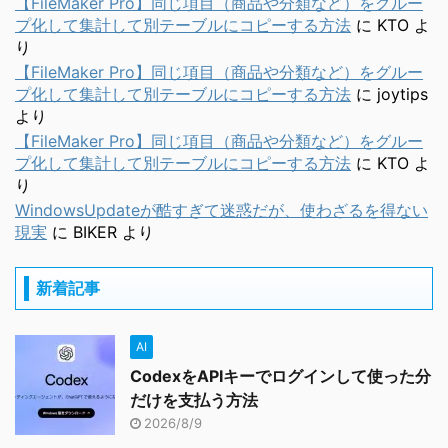
【FileMaker Pro】同じ項目（商品や分類など）をグルー
プ化して集計して別テーブルにコピーする方法
に
KTO
よ
り
【FileMaker Pro】同じ項目（商品や分類など）をグルー
プ化して集計して別テーブルにコピーする方法
に
joytips
より
【FileMaker Pro】同じ項目（商品や分類など）をグルー
プ化して集計して別テーブルにコピーする方法
に
KTO
よ
り
WindowsUpdateが酷すぎて迷惑だが、使わざるを得ない
現実
に
BIKER
より
新着記事
AI
CodexをAPIキーでログインして使った分
だけを支払う方法
2026/8/9