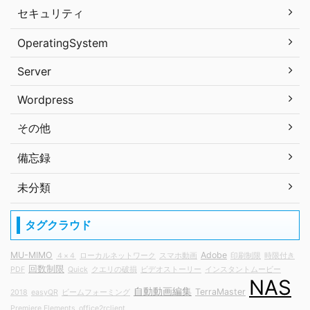
セキュリティ
OperatingSystem
Server
Wordpress
その他
備忘録
未分類
タグクラウド
MU-MIMO
Adobe
４×４
ローカルネットワーク
スマホ動画
印刷制限
時限付き
回数制限
PDF
Quick
クエリの破損
ビデオストーリー
インスタントムービー
NAS
自動動画編集
TerraMaster
2018
easyQR
ビームフォーミング
Premiere Elements
office2rclient