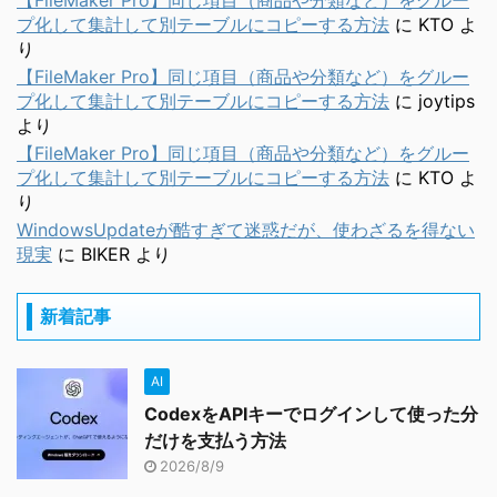
【FileMaker Pro】同じ項目（商品や分類など）をグルー
プ化して集計して別テーブルにコピーする方法
に
KTO
よ
り
【FileMaker Pro】同じ項目（商品や分類など）をグルー
プ化して集計して別テーブルにコピーする方法
に
joytips
より
【FileMaker Pro】同じ項目（商品や分類など）をグルー
プ化して集計して別テーブルにコピーする方法
に
KTO
よ
り
WindowsUpdateが酷すぎて迷惑だが、使わざるを得ない
現実
に
BIKER
より
新着記事
AI
CodexをAPIキーでログインして使った分
だけを支払う方法
2026/8/9