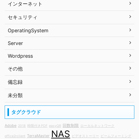
インターネット
セキュリティ
OperatingSystem
Server
Wordpress
その他
備忘録
未分類
タグクラウド
Adobe
回数制限
2018
時限付きPDF
easyQR
ローカルネットワーク
NAS
TerraMaster
office2rclient
ビデオストーリー
ビームフォーミング