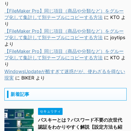
り
【FileMaker Pro】同じ項目（商品や分類など）をグルー
プ化して集計して別テーブルにコピーする方法
に
KTO
よ
り
【FileMaker Pro】同じ項目（商品や分類など）をグルー
プ化して集計して別テーブルにコピーする方法
に
joytips
より
【FileMaker Pro】同じ項目（商品や分類など）をグルー
プ化して集計して別テーブルにコピーする方法
に
KTO
よ
り
WindowsUpdateが酷すぎて迷惑だが、使わざるを得ない
現実
に
BIKER
より
新着記事
セキュリティ
パスキーとは？パスワード不要の次世代
認証をわかりやすく解説【設定方法も紹