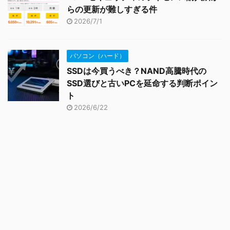
らの更新が難しすぎる件
2026/7/1
パソコン（ハード）
SSDは今買うべき？NAND高騰時代の
SSD選びと古いPCを延命する判断ポイン
ト
2026/6/22