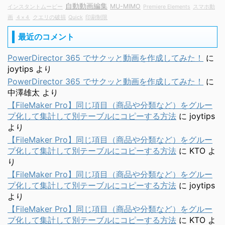
自動動画編集
MU-MIMO
インスタントムービー
Premiere Elements
スマホ動
画
４×４
クエリの破損
Quick
印刷制限
最近のコメント
PowerDirector 365 でサクッと動画を作成してみた！
に
joytips
より
PowerDirector 365 でサクッと動画を作成してみた！
に
中澤雄太
より
【FileMaker Pro】同じ項目（商品や分類など）をグルー
プ化して集計して別テーブルにコピーする方法
に
joytips
より
【FileMaker Pro】同じ項目（商品や分類など）をグルー
プ化して集計して別テーブルにコピーする方法
に
KTO
よ
り
【FileMaker Pro】同じ項目（商品や分類など）をグルー
プ化して集計して別テーブルにコピーする方法
に
joytips
より
【FileMaker Pro】同じ項目（商品や分類など）をグルー
プ化して集計して別テーブルにコピーする方法
に
KTO
よ