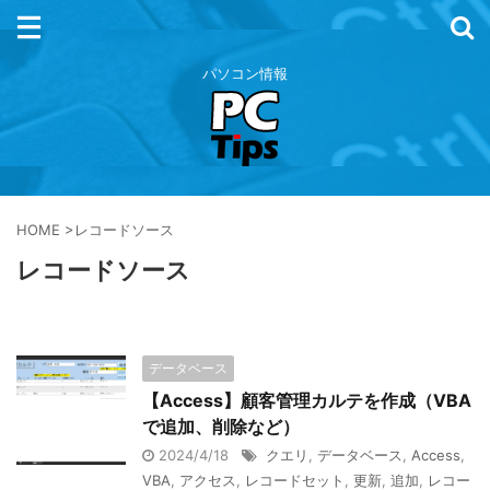
パソコン情報
HOME
>
レコードソース
レコードソース
データベース
【Access】顧客管理カルテを作成（VBA
で追加、削除など）
2024/4/18
クエリ
,
データベース
,
Access
,
VBA
,
アクセス
,
レコードセット
,
更新
,
追加
,
レコー