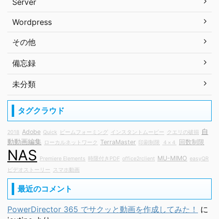
Server
Wordpress
その他
備忘録
未分類
タグクラウド
自
Adobe
2018
Quick
ビームフォーミング
インスタントムービー
クエリの破損
動動画編集
TerraMaster
回数制限
ローカルネットワーク
印刷制限
４×４
NAS
MU-MIMO
Premiere Elements
時限付きPDF
office2rclient
easyQR
ビデオストーリー
スマホ動画
最近のコメント
PowerDirector 365 でサクッと動画を作成してみた！
に