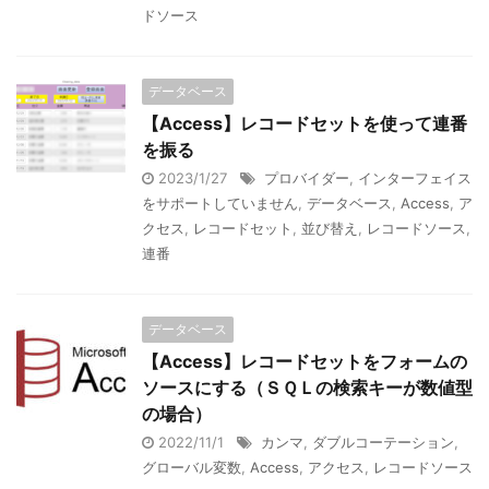
ドソース
データベース
【Access】レコードセットを使って連番
を振る
2023/1/27
プロバイダー
,
インターフェイス
をサポートしていません
,
データベース
,
Access
,
ア
クセス
,
レコードセット
,
並び替え
,
レコードソース
,
連番
データベース
【Access】レコードセットをフォームの
ソースにする（ＳＱＬの検索キーが数値型
の場合）
2022/11/1
カンマ
,
ダブルコーテーション
,
グローバル変数
,
Access
,
アクセス
,
レコードソース