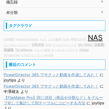
備忘録
未分類
タグクラウド
NAS
印刷制限
Premiere Elements
４×４
スマホ動画
Quick
時限付きPDF
自動動
回数制限
MU-MIMO
インスタントムービー
2018
ビームフォーミング
画編集
TerraMaster
Adobe
クエリの破損
ローカルネットワーク
office2rclient
ビデオストーリー
easyQR
最近のコメント
PowerDirector 365 でサクッと動画を作成してみた！
に
joytips
より
PowerDirector 365 でサクッと動画を作成してみた！
に
中澤雄太
より
【FileMaker Pro】同じ項目（商品や分類など）をグルー
プ化して集計して別テーブルにコピーする方法
に
joytips
より