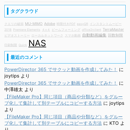
タグクラウド
MU-MIMO
Adobe
クエリの破損
時限付きPDF
easyQR
インスタントムービー
TerraMaster
2018
Premiere Elements
４×４
ビームフォーミング
office2rclient
自動動画編集
回数制限
ビデオストーリー
ローカルネットワーク
スマホ動画
NAS
印刷制限
Quick
最近のコメント
PowerDirector 365 でサクッと動画を作成してみた！
に
joytips
より
PowerDirector 365 でサクッと動画を作成してみた！
に
中澤雄太
より
【FileMaker Pro】同じ項目（商品や分類など）をグルー
プ化して集計して別テーブルにコピーする方法
に
joytips
より
【FileMaker Pro】同じ項目（商品や分類など）をグルー
プ化して集計して別テーブルにコピーする方法
に
KTO
よ
り