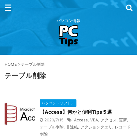
パソコン情報
HOME
>
テーブル削除
テーブル削除
パソコン（ソフト）
【Access】何かと便利Tips５選
2020/7/15
Access
,
VBA
,
アクセス
,
更新
,
テーブル削除
,
非連結
,
アクションクエリ
,
レコード
削除