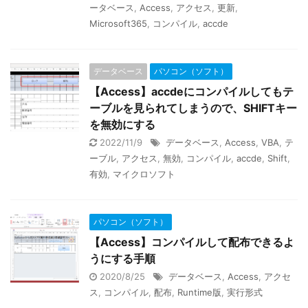
ータベース
,
Access
,
アクセス
,
更新
,
Microsoft365
,
コンパイル
,
accde
データベース
パソコン（ソフト）
【Access】accdeにコンパイルしてもテ
ーブルを見られてしまうので、SHIFTキー
を無効にする
2022/11/9
データベース
,
Access
,
VBA
,
テ
ーブル
,
アクセス
,
無効
,
コンパイル
,
accde
,
Shift
,
有効
,
マイクロソフト
パソコン（ソフト）
【Access】コンパイルして配布できるよ
うにする手順
2020/8/25
データベース
,
Access
,
アクセ
ス
,
コンパイル
,
配布
,
Runtime版
,
実行形式