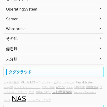
OperatingSystem
Server
Wordpress
その他
備忘録
未分類
タグクラウド
MU-MIMO
TerraMaster
クエリの破損
office2rclient
ビデオストーリー
Adobe
回数制限
easyQR
インスタントムービー
スマホ動画
４×４
印刷制限
ロ
自動動画編集
ーカルネットワーク
2018
時限付きPDF
Premiere Elements
NAS
Quick
ビームフォーミング