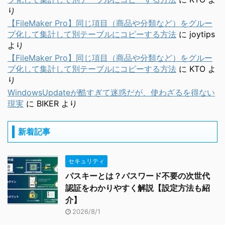
り
【FileMaker Pro】同じ項目（商品や分類など）をグルー
プ化して集計して別テーブルにコピーする方法
に
joytips
より
【FileMaker Pro】同じ項目（商品や分類など）をグルー
プ化して集計して別テーブルにコピーする方法
に
KTO
よ
り
WindowsUpdateが酷すぎて迷惑だが、使わざるを得ない
現実
に
BIKER
より
新着記事
セキュリティ
パスキーとは？パスワード不要の次世代
認証をわかりやすく解説【設定方法も紹
介】
2026/8/1