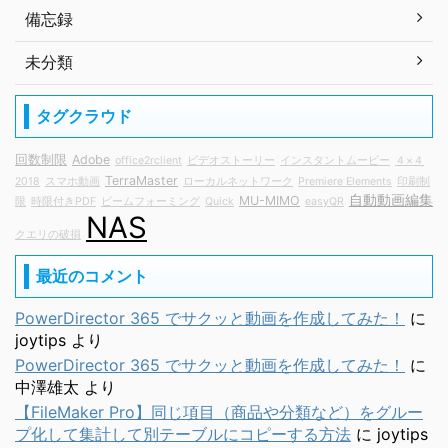
備忘録
未分類
タグクラウド
回数制限
Adobe
office2rclient
ビデオストーリー
インスタントムービー
４×４
TerraMaster
2018
スマホ動画
ローカルネットワーク
Premiere Elements
印刷制
自動動画編集
MU-MIMO
限
時限付きPDF
ビームフォーミング
Quick
easyQR
NAS
クエリの破損
最近のコメント
PowerDirector 365 でサクッと動画を作成してみた！
に
joytips
より
PowerDirector 365 でサクッと動画を作成してみた！
に
中澤雄太
より
【FileMaker Pro】同じ項目（商品や分類など）をグルー
プ化して集計して別テーブルにコピーする方法
に
joytips