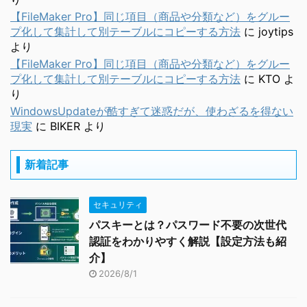
【FileMaker Pro】同じ項目（商品や分類など）をグルー
プ化して集計して別テーブルにコピーする方法
に
joytips
より
【FileMaker Pro】同じ項目（商品や分類など）をグルー
プ化して集計して別テーブルにコピーする方法
に
KTO
よ
り
WindowsUpdateが酷すぎて迷惑だが、使わざるを得ない
現実
に
BIKER
より
新着記事
セキュリティ
パスキーとは？パスワード不要の次世代
認証をわかりやすく解説【設定方法も紹
介】
2026/8/1