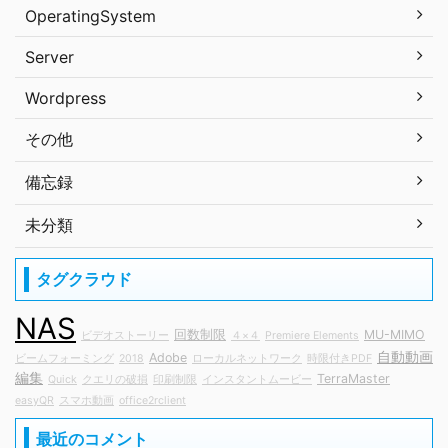
OperatingSystem
Server
Wordpress
その他
備忘録
未分類
タグクラウド
NAS
回数制限
MU-MIMO
ビデオストーリー
４×４
Premiere Elements
自動動画
Adobe
ビームフォーミング
2018
ローカルネットワーク
時限付きPDF
編集
TerraMaster
Quick
クエリの破損
印刷制限
インスタントムービー
easyQR
スマホ動画
office2rclient
最近のコメント