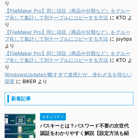
り
【FileMaker Pro】同じ項目（商品や分類など）をグルー
プ化して集計して別テーブルにコピーする方法
に
KTO
よ
り
【FileMaker Pro】同じ項目（商品や分類など）をグルー
プ化して集計して別テーブルにコピーする方法
に
joytips
より
【FileMaker Pro】同じ項目（商品や分類など）をグルー
プ化して集計して別テーブルにコピーする方法
に
KTO
よ
り
WindowsUpdateが酷すぎて迷惑だが、使わざるを得ない
現実
に
BIKER
より
新着記事
セキュリティ
パスキーとは？パスワード不要の次世代
認証をわかりやすく解説【設定方法も紹