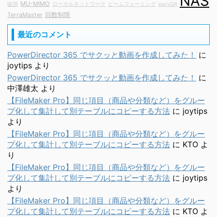
NAS
MU-MIMO
破損
ローカルネットワーク
ビームフォーミング
easyQR
TerraMaster
回数制限
最近のコメント
PowerDirector 365 でサクッと動画を作成してみた！
に
joytips
より
PowerDirector 365 でサクッと動画を作成してみた！
に
中澤雄太
より
【FileMaker Pro】同じ項目（商品や分類など）をグルー
プ化して集計して別テーブルにコピーする方法
に
joytips
より
【FileMaker Pro】同じ項目（商品や分類など）をグルー
プ化して集計して別テーブルにコピーする方法
に
KTO
よ
り
【FileMaker Pro】同じ項目（商品や分類など）をグルー
プ化して集計して別テーブルにコピーする方法
に
joytips
より
【FileMaker Pro】同じ項目（商品や分類など）をグルー
プ化して集計して別テーブルにコピーする方法
に
KTO
よ