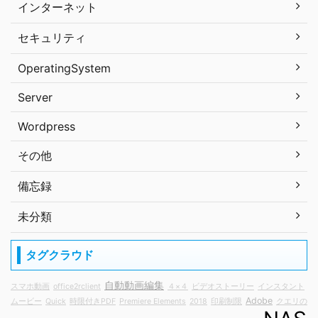
インターネット
セキュリティ
OperatingSystem
Server
Wordpress
その他
備忘録
未分類
タグクラウド
自動動画編集
スマホ動画
office2rclient
４×４
ビデオストーリー
インスタント
Adobe
ムービー
Quick
時限付きPDF
Premiere Elements
2018
印刷制限
クエリの