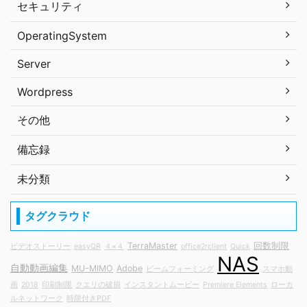
セキュリティ
OperatingSystem
Server
Wordpress
その他
備忘録
未分類
タグクラウド
TerraMaster
回数制限
ビデオストーリー
easyQR
４×４
office2rclient
Quick
NAS
自動動画編集
MU-MIMO
Adobe
ビームフォーミング
スマホ動
画
2018
印刷制限
クエリの破損
インスタントムービー
Premiere Elements
ローカ
ルネットワーク
時限付きPDF