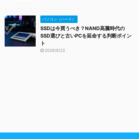
パソコン（ハード）
SSDは今買うべき？NAND高騰時代の
SSD選びと古いPCを延命する判断ポイン
ト
2026/6/22