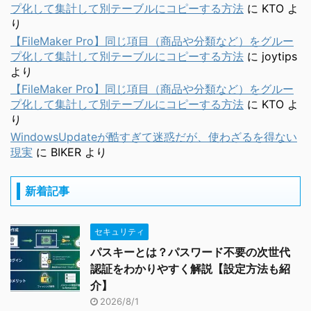
プ化して集計して別テーブルにコピーする方法
に
KTO
よ
り
【FileMaker Pro】同じ項目（商品や分類など）をグルー
プ化して集計して別テーブルにコピーする方法
に
joytips
より
【FileMaker Pro】同じ項目（商品や分類など）をグルー
プ化して集計して別テーブルにコピーする方法
に
KTO
よ
り
WindowsUpdateが酷すぎて迷惑だが、使わざるを得ない
現実
に
BIKER
より
新着記事
セキュリティ
パスキーとは？パスワード不要の次世代
認証をわかりやすく解説【設定方法も紹
介】
2026/8/1