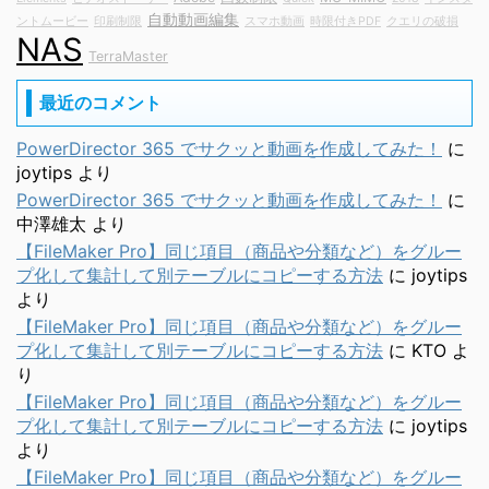
自動動画編集
ントムービー
印刷制限
スマホ動画
時限付きPDF
クエリの破損
NAS
TerraMaster
最近のコメント
PowerDirector 365 でサクッと動画を作成してみた！
に
joytips
より
PowerDirector 365 でサクッと動画を作成してみた！
に
中澤雄太
より
【FileMaker Pro】同じ項目（商品や分類など）をグルー
プ化して集計して別テーブルにコピーする方法
に
joytips
より
【FileMaker Pro】同じ項目（商品や分類など）をグルー
プ化して集計して別テーブルにコピーする方法
に
KTO
よ
り
【FileMaker Pro】同じ項目（商品や分類など）をグルー
プ化して集計して別テーブルにコピーする方法
に
joytips
より
【FileMaker Pro】同じ項目（商品や分類など）をグルー