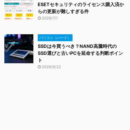
ESETセキュリティのライセンス購入済か
らの更新が難しすぎる件
2026/7/1
パソコン（ハード）
SSDは今買うべき？NAND高騰時代の
SSD選びと古いPCを延命する判断ポイン
ト
2026/6/22