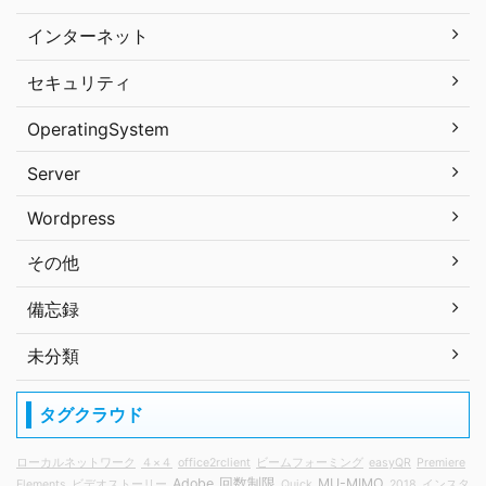
インターネット
セキュリティ
OperatingSystem
Server
Wordpress
その他
備忘録
未分類
タグクラウド
ローカルネットワーク
４×４
office2rclient
ビームフォーミング
easyQR
Premiere
Adobe
回数制限
MU-MIMO
Elements
ビデオストーリー
Quick
2018
インスタ