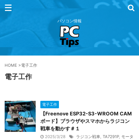
パソコン情報
HOME
>
電子工作
電子工作
電子工作
【Freenove ESP32-S3-WROOM CAM
ボード】ブラウザやスマホからラジコン
戦車を動かす＃１
2025/3/28
ラジコン戦車
,
TA7291P
,
モータ