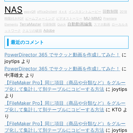
NAS
回数制限
easyQR
office2rclient
４×４
インスタントムービー
2018
MU-MIMO
時限付きPDF
ビームフォーミング
ビデオストーリー
Premiere
自動動画編集
TerraMaster
Elements
印刷制限
Quick
スマホ動画
ローカルネ
Adobe
ットワーク
クエリの破損
最近のコメント
PowerDirector 365 でサクッと動画を作成してみた！
に
joytips
より
PowerDirector 365 でサクッと動画を作成してみた！
に
中澤雄太
より
【FileMaker Pro】同じ項目（商品や分類など）をグルー
プ化して集計して別テーブルにコピーする方法
に
joytips
より
【FileMaker Pro】同じ項目（商品や分類など）をグルー
プ化して集計して別テーブルにコピーする方法
に
KTO
よ
り
【FileMaker Pro】同じ項目（商品や分類など）をグルー
プ化して集計して別テーブルにコピーする方法
に
joytips