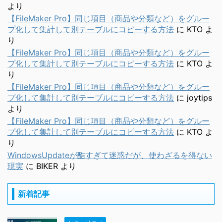
より
【FileMaker Pro】同じ項目（商品や分類など）をグルー
プ化して集計して別テーブルにコピーする方法
に
KTO
よ
り
【FileMaker Pro】同じ項目（商品や分類など）をグルー
プ化して集計して別テーブルにコピーする方法
に
KTO
よ
り
【FileMaker Pro】同じ項目（商品や分類など）をグルー
プ化して集計して別テーブルにコピーする方法
に
joytips
より
【FileMaker Pro】同じ項目（商品や分類など）をグルー
プ化して集計して別テーブルにコピーする方法
に
KTO
よ
り
WindowsUpdateが酷すぎて迷惑だが、使わざるを得ない
現実
に
BIKER
より
新着記事