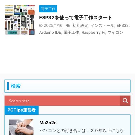
電子工作
ESP32を使って電子工作スタート
2025/1/16
初期設定
,
インストール
,
EPS32
,
Arduino IDE
,
電子工作
,
Raspberry Pi
,
マイコン
検索
PCTips運営者
Ma2n2n
パソコンとの付き合いは、３０年以上にもな