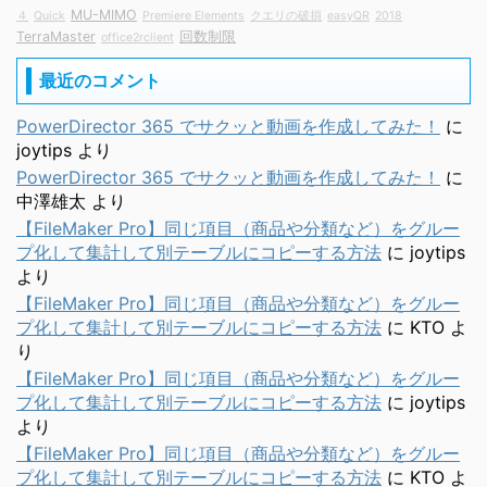
MU-MIMO
４
Quick
Premiere Elements
クエリの破損
easyQR
2018
TerraMaster
回数制限
office2rclient
最近のコメント
PowerDirector 365 でサクッと動画を作成してみた！
に
joytips
より
PowerDirector 365 でサクッと動画を作成してみた！
に
中澤雄太
より
【FileMaker Pro】同じ項目（商品や分類など）をグルー
プ化して集計して別テーブルにコピーする方法
に
joytips
より
【FileMaker Pro】同じ項目（商品や分類など）をグルー
プ化して集計して別テーブルにコピーする方法
に
KTO
よ
り
【FileMaker Pro】同じ項目（商品や分類など）をグルー
プ化して集計して別テーブルにコピーする方法
に
joytips
より
【FileMaker Pro】同じ項目（商品や分類など）をグルー
プ化して集計して別テーブルにコピーする方法
に
KTO
よ