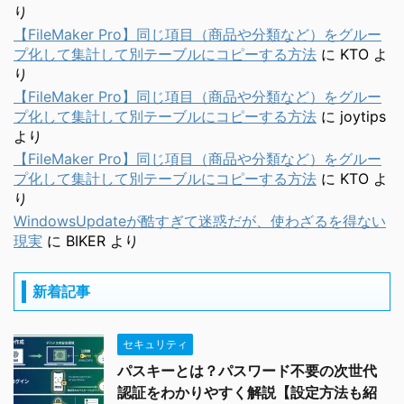
り
【FileMaker Pro】同じ項目（商品や分類など）をグルー
プ化して集計して別テーブルにコピーする方法
に
KTO
よ
り
【FileMaker Pro】同じ項目（商品や分類など）をグルー
プ化して集計して別テーブルにコピーする方法
に
joytips
より
【FileMaker Pro】同じ項目（商品や分類など）をグルー
プ化して集計して別テーブルにコピーする方法
に
KTO
よ
り
WindowsUpdateが酷すぎて迷惑だが、使わざるを得ない
現実
に
BIKER
より
新着記事
セキュリティ
パスキーとは？パスワード不要の次世代
認証をわかりやすく解説【設定方法も紹