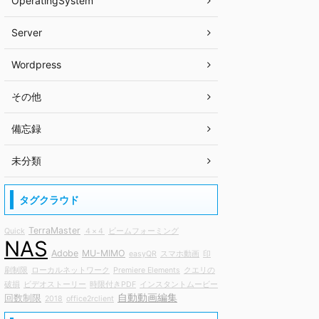
OperatingSystem
Server
Wordpress
その他
備忘録
未分類
タグクラウド
TerraMaster
Quick
４×４
ビームフォーミング
NAS
Adobe
MU-MIMO
easyQR
スマホ動画
印
刷制限
ローカルネットワーク
Premiere Elements
クエリの
破損
ビデオストーリー
時限付きPDF
インスタントムービー
自動動画編集
回数制限
2018
office2rclient