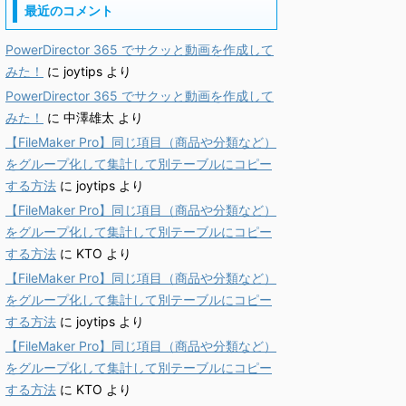
最近のコメント
PowerDirector 365 でサクッと動画を作成して
みた！
に
joytips
より
PowerDirector 365 でサクッと動画を作成して
みた！
に
中澤雄太
より
【FileMaker Pro】同じ項目（商品や分類など）
をグループ化して集計して別テーブルにコピー
する方法
に
joytips
より
【FileMaker Pro】同じ項目（商品や分類など）
をグループ化して集計して別テーブルにコピー
する方法
に
KTO
より
【FileMaker Pro】同じ項目（商品や分類など）
をグループ化して集計して別テーブルにコピー
する方法
に
joytips
より
【FileMaker Pro】同じ項目（商品や分類など）
をグループ化して集計して別テーブルにコピー
する方法
に
KTO
より