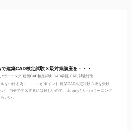
myで建築CAD検定試験３級対策講座を・・・
,
eラーニング
,
建築CAD検定試験
,
CAD学習
,
CAD
,
試験対策
ルをつける為に、 ココがポイント 建築CAD検定試験３級を受験
ただ、自分で学習するには難しいので、Udemyというeラーニング
いい ...