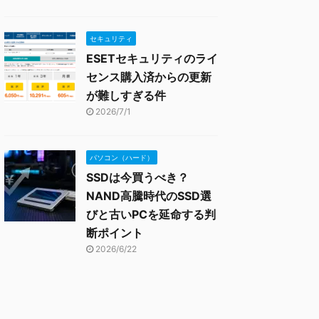
セキュリティ
ESETセキュリティのライ
センス購入済からの更新
が難しすぎる件
2026/7/1
パソコン（ハード）
SSDは今買うべき？
NAND高騰時代のSSD選
びと古いPCを延命する判
断ポイント
2026/6/22