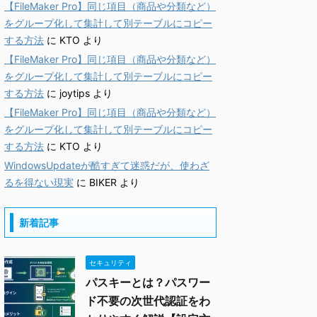
【FileMaker Pro】同じ項目（商品や分類など）
をグループ化して集計して別テーブルにコピー
する方法
に
KTO
より
【FileMaker Pro】同じ項目（商品や分類など）
をグループ化して集計して別テーブルにコピー
する方法
に
joytips
より
【FileMaker Pro】同じ項目（商品や分類など）
をグループ化して集計して別テーブルにコピー
する方法
に
KTO
より
WindowsUpdateが酷すぎて迷惑だが、使わざ
るを得ない現実
に
BIKER
より
新着記事
セキュリティ
パスキーとは？パスワー
ド不要の次世代認証をわ