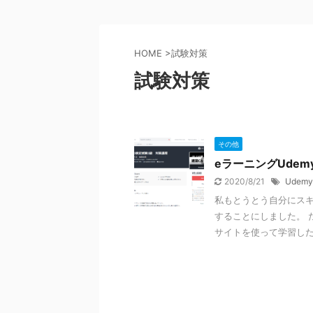
HOME
>
試験対策
試験対策
その他
eラーニングUde
2020/8/21
Udemy
私もとうとう自分にスキ
することにしました。 
サイトを使って学習したら