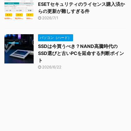
ESETセキュリティのライセンス購入済か
らの更新が難しすぎる件
2026/7/1
パソコン（ハード）
SSDは今買うべき？NAND高騰時代の
SSD選びと古いPCを延命する判断ポイン
ト
2026/6/22