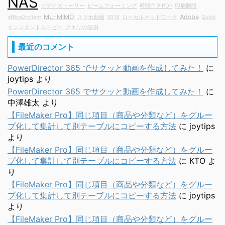
NAS
ビデオストーリー
ビームフォーミング
時限付きPDF
印刷制限
MU-MIMO
Adobe
office2rclient
スマホ動画
2018
ローカルネットワーク
Quick
インスタントムービー
クエリの破損
最近のコメント
PowerDirector 365 でサクッと動画を作成してみた！
に
joytips
より
PowerDirector 365 でサクッと動画を作成してみた！
に
中澤雄太
より
【FileMaker Pro】同じ項目（商品や分類など）をグルー
プ化して集計して別テーブルにコピーする方法
に
joytips
より
【FileMaker Pro】同じ項目（商品や分類など）をグルー
プ化して集計して別テーブルにコピーする方法
に
KTO
よ
り
【FileMaker Pro】同じ項目（商品や分類など）をグルー
プ化して集計して別テーブルにコピーする方法
に
joytips
より
【FileMaker Pro】同じ項目（商品や分類など）をグルー