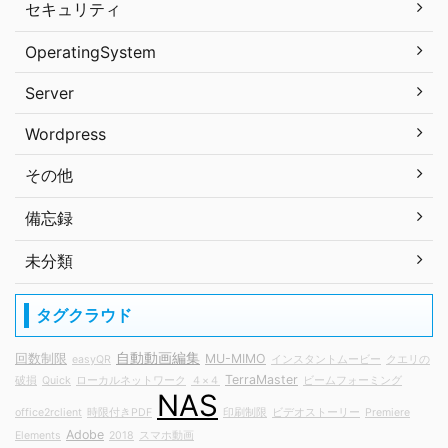
セキュリティ
OperatingSystem
Server
Wordpress
その他
備忘録
未分類
タグクラウド
自動動画編集
回数制限
MU-MIMO
easyQR
インスタントムービー
クエリの
TerraMaster
破損
Quick
ローカルネットワーク
４×４
ビームフォーミング
NAS
office2rclient
時限付きPDF
印刷制限
ビデオストーリー
Premiere
Adobe
Elements
2018
スマホ動画