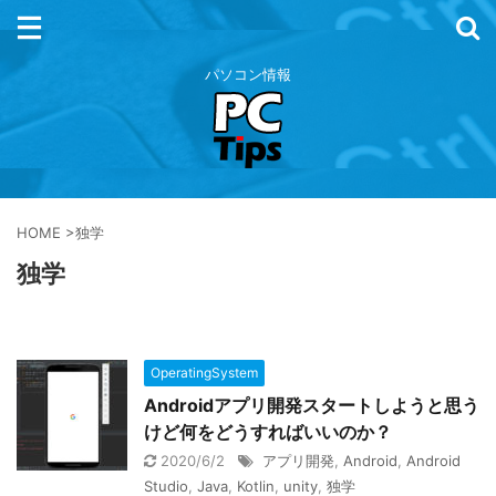
パソコン情報
HOME
>
独学
独学
OperatingSystem
Androidアプリ開発スタートしようと思う
けど何をどうすればいいのか？
2020/6/2
アプリ開発
,
Android
,
Android
Studio
,
Java
,
Kotlin
,
unity
,
独学