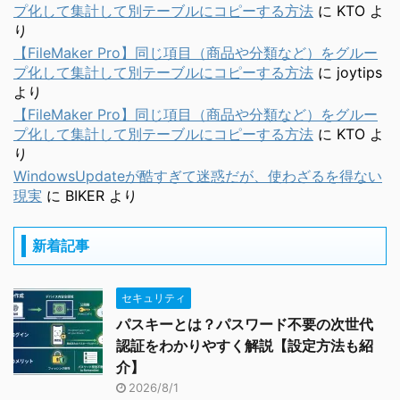
プ化して集計して別テーブルにコピーする方法
に
KTO
よ
り
【FileMaker Pro】同じ項目（商品や分類など）をグルー
プ化して集計して別テーブルにコピーする方法
に
joytips
より
【FileMaker Pro】同じ項目（商品や分類など）をグルー
プ化して集計して別テーブルにコピーする方法
に
KTO
よ
り
WindowsUpdateが酷すぎて迷惑だが、使わざるを得ない
現実
に
BIKER
より
新着記事
セキュリティ
パスキーとは？パスワード不要の次世代
認証をわかりやすく解説【設定方法も紹
介】
2026/8/1