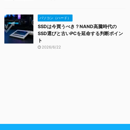
パソコン（ハード）
SSDは今買うべき？NAND高騰時代の
SSD選びと古いPCを延命する判断ポイン
ト
2026/6/22