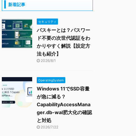
新着記事
セキュリティ
パスキーとは？パスワー
ド不要の次世代認証をわ
かりやすく解説【設定方
法も紹介】
2026/8/1
OperatingSystem
Windows 11でSSD容量
が急に減る？
CapabilityAccessMana
ger.db-wal肥大化の確認
と対処
2026/7/22