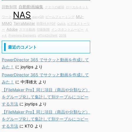
自動動画編集
回数制限
クエリの破損
ローカルネット
NAS
MU-
ワーク
easyQR
ビームフォーミング
MIMO
TerraMaster
時限付きPDF
Quick
ビデオストーリ
Adobe
ー
スマホ動画
印刷制限
インスタントムービー
４
×４
Premiere Elements
office2rclient
2018
最近のコメント
PowerDirector 365 でサクッと動画を作成して
みた！
に
joytips
より
PowerDirector 365 でサクッと動画を作成して
みた！
に
中澤雄太
より
【FileMaker Pro】同じ項目（商品や分類など）
をグループ化して集計して別テーブルにコピー
する方法
に
joytips
より
【FileMaker Pro】同じ項目（商品や分類など）
をグループ化して集計して別テーブルにコピー
する方法
に
KTO
より