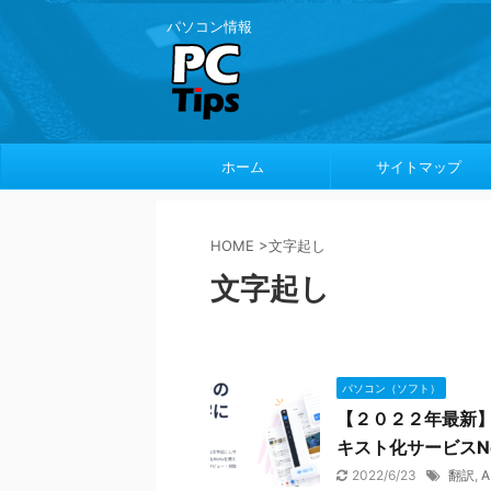
パソコン情報
ホーム
サイトマップ
HOME
>
文字起し
文字起し
パソコン（ソフト）
【２０２２年最新】
キスト化サービスNo
2022/6/23
翻訳
,
A