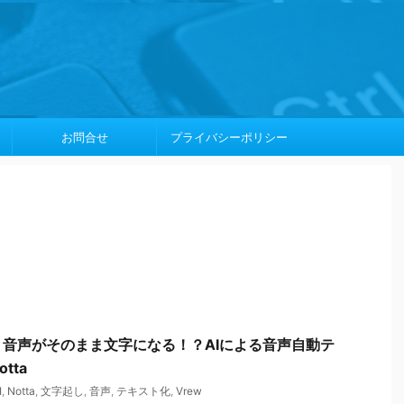
お問合せ
プライバシーポリシー
音声がそのまま文字になる！？AIによる音声自動テ
tta
I
,
Notta
,
文字起し
,
音声
,
テキスト化
,
Vrew