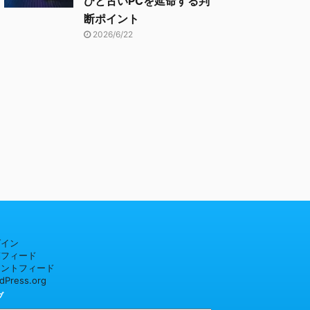
びと古いPCを延命する判
断ポイント
2026/6/22
グイン
稿フィード
メントフィード
dPress.org
ブ