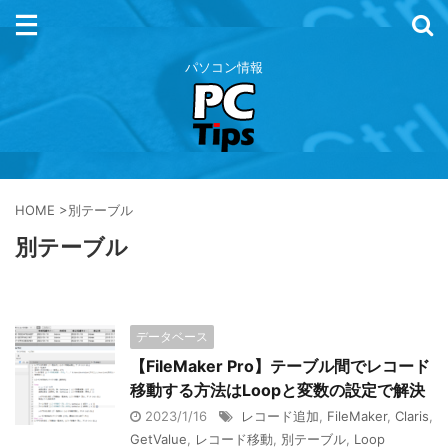
パソコン情報
HOME
>
別テーブル
別テーブル
データベース
【FileMaker Pro】テーブル間でレコード
移動する方法はLoopと変数の設定で解決
2023/1/16
レコード追加
,
FileMaker
,
Claris
,
GetValue
,
レコード移動
,
別テーブル
,
Loop