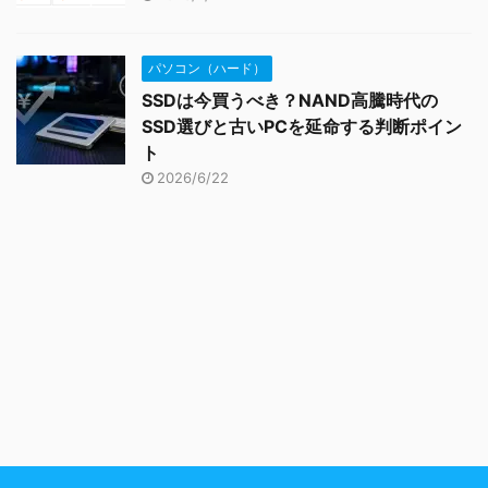
パソコン（ハード）
SSDは今買うべき？NAND高騰時代の
SSD選びと古いPCを延命する判断ポイン
ト
2026/6/22