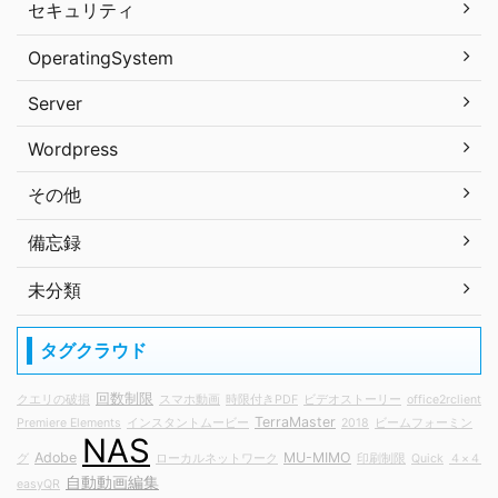
セキュリティ
OperatingSystem
Server
Wordpress
その他
備忘録
未分類
タグクラウド
回数制限
クエリの破損
スマホ動画
時限付きPDF
ビデオストーリー
office2rclient
TerraMaster
Premiere Elements
インスタントムービー
2018
ビームフォーミン
NAS
Adobe
MU-MIMO
グ
ローカルネットワーク
印刷制限
Quick
４×４
自動動画編集
easyQR