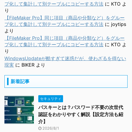
プ化して集計して別テーブルにコピーする方法
に
KTO
よ
り
【FileMaker Pro】同じ項目（商品や分類など）をグルー
プ化して集計して別テーブルにコピーする方法
に
joytips
より
【FileMaker Pro】同じ項目（商品や分類など）をグルー
プ化して集計して別テーブルにコピーする方法
に
KTO
よ
り
WindowsUpdateが酷すぎて迷惑だが、使わざるを得ない
現実
に
BIKER
より
新着記事
セキュリティ
パスキーとは？パスワード不要の次世代
認証をわかりやすく解説【設定方法も紹
介】
2026/8/1