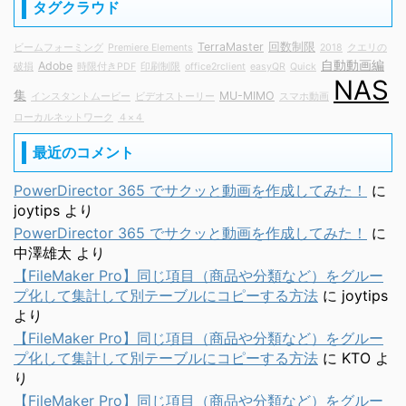
タグクラウド
TerraMaster
回数制限
ビームフォーミング
Premiere Elements
2018
クエリの
自動動画編
Adobe
破損
時限付きPDF
印刷制限
office2rclient
easyQR
Quick
NAS
集
MU-MIMO
インスタントムービー
ビデオストーリー
スマホ動画
ローカルネットワーク
４×４
最近のコメント
PowerDirector 365 でサクッと動画を作成してみた！
に
joytips
より
PowerDirector 365 でサクッと動画を作成してみた！
に
中澤雄太
より
【FileMaker Pro】同じ項目（商品や分類など）をグルー
プ化して集計して別テーブルにコピーする方法
に
joytips
より
【FileMaker Pro】同じ項目（商品や分類など）をグルー
プ化して集計して別テーブルにコピーする方法
に
KTO
よ
り
【FileMaker Pro】同じ項目（商品や分類など）をグルー