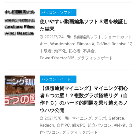
パソコン（ソフト）
使いやすい動画編集ソフト３選を検証し
た結果
2021/7/24
動画編集ソフト
,
ショートカット
キー
,
Wondershare Filmora X
,
DaVinci Resolve 17
,
中級者
,
効率化
,
初心者
,
不具合
,
PowerDirector365
,
グラフィックボード
パソコン（ハード）
【仮想通貨マイニング】マイニング初心
者５つの壁！？複数グラボ搭載リグ（自
作ＰＣ）のハード的問題を乗り越えるノ
ウハウ公開
2021/5/8
マイニング
,
グラボ
,
Geforce
,
Radeon
,
自作PC
,
組立PC
,
組立パソコン
,
初心者
,
自
作パソコン
,
グラフィックボード