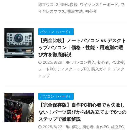
線マウス
,
2.4GHz接続
,
ワイヤレスキーボード
,
ワ
イヤレスマウス
,
接続方法
,
初心者
パソコン（ハード）
【完全比較】ノートパソコン vs デスクト
ップパソコン｜価格・性能・用途別の選
び方を徹底解説
2025/9/29
パソコン購入
,
初心者
,
PC比較
,
ノートPC
,
ディスクトップPC
,
購入ガイド
,
デスク
トップ
パソコン（ハード）
【完全保存版】自作PC初心者でも失敗し
ない！パーツ選びから組み立てまで6つの
ステップで徹底解説
2025/8/22
解説
,
初心者
,
自作PC
,
組立PC
,