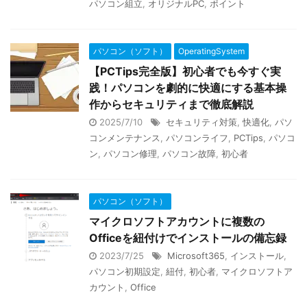
パソコン組立
,
オリジナルPC
,
ポイント
パソコン（ソフト）
OperatingSystem
【PCTips完全版】初心者でも今すぐ実
践！パソコンを劇的に快適にする基本操
作からセキュリティまで徹底解説
2025/7/10
セキュリティ対策
,
快適化
,
パソ
コンメンテナンス
,
パソコンライフ
,
PCTips
,
パソコ
ン
,
パソコン修理
,
パソコン故障
,
初心者
パソコン（ソフト）
マイクロソフトアカウントに複数の
Officeを紐付けでインストールの備忘録
2023/7/25
Microsoft365
,
インストール
,
パソコン初期設定
,
紐付
,
初心者
,
マイクロソフトア
カウント
,
Office