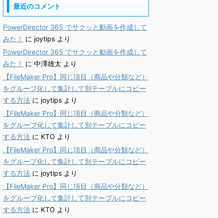
最近のコメント
PowerDirector 365 でサクッと動画を作成して
みた！
に
joytips
より
PowerDirector 365 でサクッと動画を作成して
みた！
に
中澤雄太
より
【FileMaker Pro】同じ項目（商品や分類など）
をグループ化して集計して別テーブルにコピー
する方法
に
joytips
より
【FileMaker Pro】同じ項目（商品や分類など）
をグループ化して集計して別テーブルにコピー
する方法
に
KTO
より
【FileMaker Pro】同じ項目（商品や分類など）
をグループ化して集計して別テーブルにコピー
する方法
に
joytips
より
【FileMaker Pro】同じ項目（商品や分類など）
をグループ化して集計して別テーブルにコピー
する方法
に
KTO
より