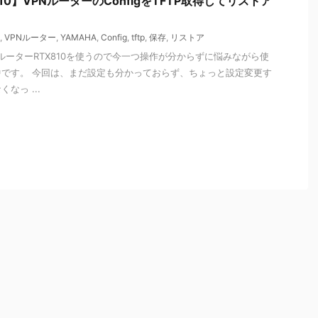
810】VPNルーターのConfigをTFTP取得してリストア
,
VPNルーター
,
YAMAHA
,
Config
,
tftp
,
保存
,
リストア
NルーターRTX810を使うので今一つ操作が分からずに悩みながら使
です。 今回は、まだ設定も分かっておらず、ちょっと設定変更す
なっ ...