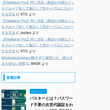
【FileMaker Pro】同じ項目（商品や分類など）
をグループ化して集計して別テーブルにコピー
する方法
に
KTO
より
【FileMaker Pro】同じ項目（商品や分類など）
をグループ化して集計して別テーブルにコピー
する方法
に
joytips
より
【FileMaker Pro】同じ項目（商品や分類など）
をグループ化して集計して別テーブルにコピー
する方法
に
KTO
より
WindowsUpdateが酷すぎて迷惑だが、使わざ
るを得ない現実
に
BIKER
より
新着記事
セキュリティ
パスキーとは？パスワー
ド不要の次世代認証をわ