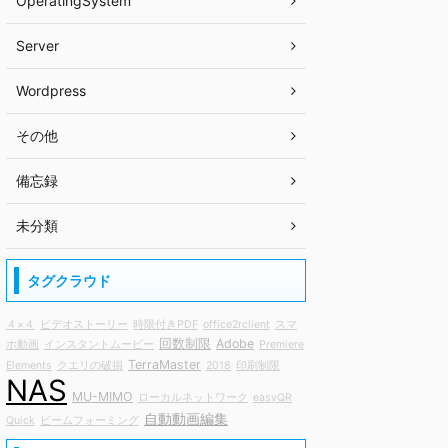
OperatingSystem
Server
Wordpress
その他
備忘録
未分類
タグクラウド
４×４
ビデオストーリー
時限付きPDF
office2rclient
スマ
回数制限
Adobe
ホ動画
インスタントムービー
Premiere
TerraMaster
Elements
クエリの破損
2018
印刷制限
NAS
MU-MIMO
ローカルネットワーク
easyQR
自動動画編集
Quick
ビームフォーミング