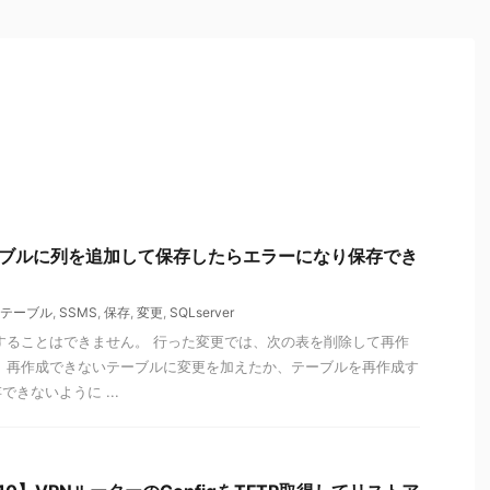
r】テーブルに列を追加して保存したらエラーになり保存でき
テーブル
,
SSMS
,
保存
,
変更
,
SQLserver
することはできません。 行った変更では、次の表を削除して再作
 再作成できないテーブルに変更を加えたか、テーブルを再作成す
きないように ...