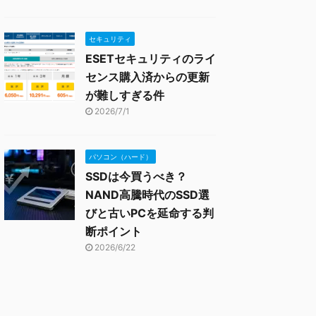
セキュリティ
ESETセキュリティのライ
センス購入済からの更新
が難しすぎる件
2026/7/1
パソコン（ハード）
SSDは今買うべき？
NAND高騰時代のSSD選
びと古いPCを延命する判
断ポイント
2026/6/22