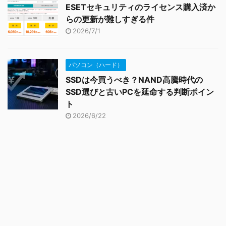
ESETセキュリティのライセンス購入済か
らの更新が難しすぎる件
2026/7/1
パソコン（ハード）
SSDは今買うべき？NAND高騰時代の
SSD選びと古いPCを延命する判断ポイン
ト
2026/6/22