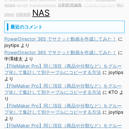
自動動画編集
Adobe
MU-
easyQR
Premiere Elements
インスタントムービー
NAS
MIMO
回数制限
最近のコメント
PowerDirector 365 でサクッと動画を作成してみた！
に
joytips
より
PowerDirector 365 でサクッと動画を作成してみた！
に
中澤雄太
より
【FileMaker Pro】同じ項目（商品や分類など）をグルー
プ化して集計して別テーブルにコピーする方法
に
joytips
より
【FileMaker Pro】同じ項目（商品や分類など）をグルー
プ化して集計して別テーブルにコピーする方法
に
KTO
よ
り
【FileMaker Pro】同じ項目（商品や分類など）をグルー
プ化して集計して別テーブルにコピーする方法
に
joytips
より
【FileMaker Pro】同じ項目（商品や分類など）をグルー