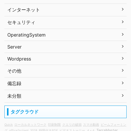
インターネット
セキュリティ
OperatingSystem
Server
Wordpress
その他
備忘録
未分類
タグクラウド
Quick
ローカルネットワーク
印刷制限
クエリの破損
スマホ動画
ビームフォーミン
TerraMaster
グ
office2rclient
2018
時限付きPDF
ビデオストーリー
４×４