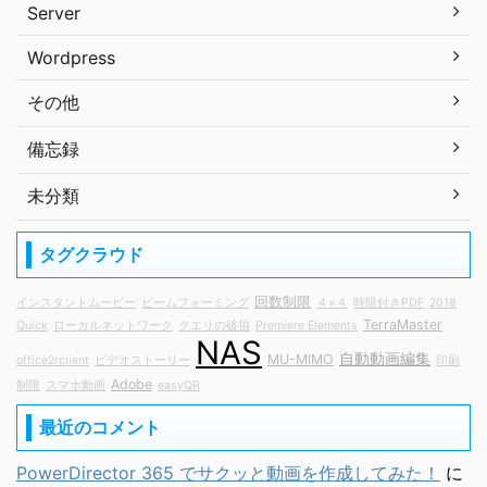
Server
Wordpress
その他
備忘録
未分類
タグクラウド
回数制限
インスタントムービー
ビームフォーミング
４×４
時限付きPDF
2018
TerraMaster
Quick
ローカルネットワーク
クエリの破損
Premiere Elements
NAS
自動動画編集
MU-MIMO
office2rclient
ビデオストーリー
印刷
Adobe
制限
スマホ動画
easyQR
最近のコメント
PowerDirector 365 でサクッと動画を作成してみた！
に