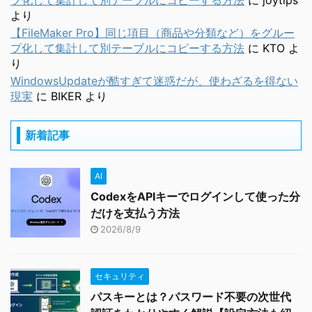
プ化して集計して別テーブルにコピーする方法
に
joytips
より
【FileMaker Pro】同じ項目（商品や分類など）をグルー
プ化して集計して別テーブルにコピーする方法
に
KTO
よ
り
WindowsUpdateが酷すぎて迷惑だが、使わざるを得ない
現実
に
BIKER
より
新着記事
AI
CodexをAPIキーでログインして使った分
だけを支払う方法
2026/8/9
セキュリティ
パスキーとは？パスワード不要の次世代