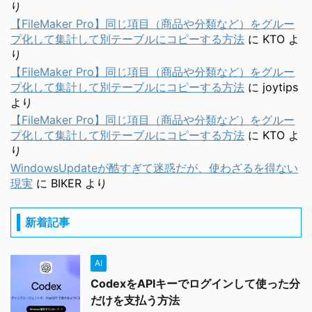
り
【FileMaker Pro】同じ項目（商品や分類など）をグルー
プ化して集計して別テーブルにコピーする方法
に
KTO
よ
り
【FileMaker Pro】同じ項目（商品や分類など）をグルー
プ化して集計して別テーブルにコピーする方法
に
joytips
より
【FileMaker Pro】同じ項目（商品や分類など）をグルー
プ化して集計して別テーブルにコピーする方法
に
KTO
よ
り
WindowsUpdateが酷すぎて迷惑だが、使わざるを得ない
現実
に
BIKER
より
新着記事
AI
CodexをAPIキーでログインして使った分
だけを支払う方法