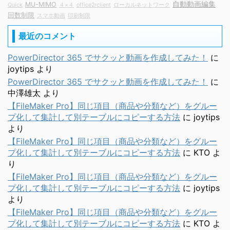
自動動画編集
MU-MIMO
Quick
４×４
office2rclient
ローカルネットワーク
回数制限
スマホ動画
印刷制限
最近のコメント
PowerDirector 365 でサクッと動画を作成してみた！
に
joytips
より
PowerDirector 365 でサクッと動画を作成してみた！
に
中澤雄太
より
【FileMaker Pro】同じ項目（商品や分類など）をグルー
プ化して集計して別テーブルにコピーする方法
に
joytips
より
【FileMaker Pro】同じ項目（商品や分類など）をグルー
プ化して集計して別テーブルにコピーする方法
に
KTO
よ
り
【FileMaker Pro】同じ項目（商品や分類など）をグルー
プ化して集計して別テーブルにコピーする方法
に
joytips
より
【FileMaker Pro】同じ項目（商品や分類など）をグルー
プ化して集計して別テーブルにコピーする方法
に
KTO
よ