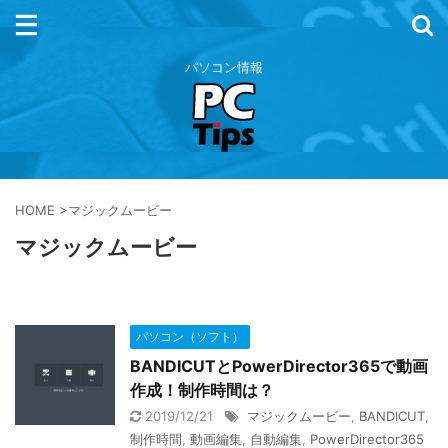
パソコン情報
HOME
>
マジックムービー
マジックムービー
パソコン（ソフト）
BANDICUTとPowerDirector365で動画
作成！制作時間は？
2019/12/21
マジックムービー
,
BANDICUT
,
制作時間
,
動画編集
,
自動編集
,
PowerDirector365