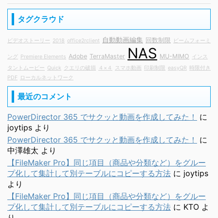
タグクラウド
自動動画編集
回数制限
ビデオストーリー
2018
office2rclient
ビームフォーミ
NAS
Adobe
TerraMaster
MU-MIMO
ング
Premiere Elements
インス
タントムービー
Quick
クエリの破損
４×４
スマホ動画
印刷制限
easyQR
時限付き
PDF
ローカルネットワーク
最近のコメント
PowerDirector 365 でサクッと動画を作成してみた！
に
joytips
より
PowerDirector 365 でサクッと動画を作成してみた！
に
中澤雄太
より
【FileMaker Pro】同じ項目（商品や分類など）をグルー
プ化して集計して別テーブルにコピーする方法
に
joytips
より
【FileMaker Pro】同じ項目（商品や分類など）をグルー
プ化して集計して別テーブルにコピーする方法
に
KTO
よ
り