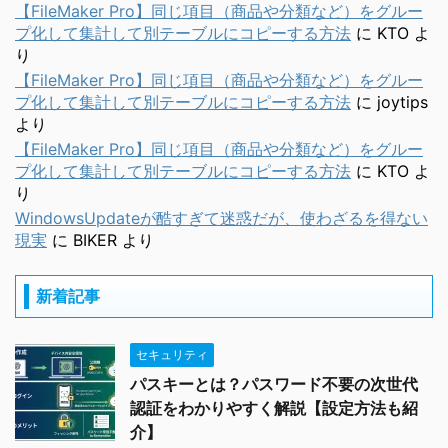
【FileMaker Pro】同じ項目（商品や分類など）をグルー
プ化して集計して別テーブルにコピーする方法
に
KTO
よ
り
【FileMaker Pro】同じ項目（商品や分類など）をグルー
プ化して集計して別テーブルにコピーする方法
に
joytips
より
【FileMaker Pro】同じ項目（商品や分類など）をグルー
プ化して集計して別テーブルにコピーする方法
に
KTO
よ
り
WindowsUpdateが酷すぎて迷惑だが、使わざるを得ない
現実
に
BIKER
より
新着記事
セキュリティ
パスキーとは？パスワード不要の次世代
認証をわかりやすく解説【設定方法も紹
介】