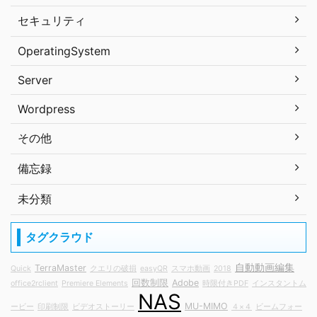
セキュリティ
OperatingSystem
Server
Wordpress
その他
備忘録
未分類
タグクラウド
自動動画編集
TerraMaster
Quick
クエリの破損
easyQR
スマホ動画
2018
回数制限
Adobe
office2rclient
Premiere Elements
時限付きPDF
インスタントム
NAS
MU-MIMO
ービー
印刷制限
ビデオストーリー
４×４
ビームフォー