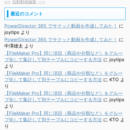
自動動画編集
動画
2018
最近のコメント
PowerDirector 365 でサクッと動画を作成してみた！
に
joytips
より
PowerDirector 365 でサクッと動画を作成してみた！
に
中澤雄太
より
【FileMaker Pro】同じ項目（商品や分類など）をグルー
プ化して集計して別テーブルにコピーする方法
に
joytips
より
【FileMaker Pro】同じ項目（商品や分類など）をグルー
プ化して集計して別テーブルにコピーする方法
に
KTO
よ
り
【FileMaker Pro】同じ項目（商品や分類など）をグルー
プ化して集計して別テーブルにコピーする方法
に
joytips
より
【FileMaker Pro】同じ項目（商品や分類など）をグルー
プ化して集計して別テーブルにコピーする方法
に
KTO
よ
り