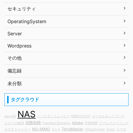
セキュリティ
OperatingSystem
Server
Wordpress
その他
備忘録
未分類
タグクラウド
NAS
easyQR
インスタントムービー
時限付きPDF
ローカルネットワーク
回数制限
Adobe
クエリの破損
Premiere Elements
印刷制限
ビームフォーミング
MU-MIMO
TerraMaster
ビデオストーリー
４×４
office2rclient
Quick
スマホ