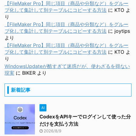
【FileMaker Pro】同じ項目（商品や分類など）をグルー
プ化して集計して別テーブルにコピーする方法
に
KTO
よ
り
【FileMaker Pro】同じ項目（商品や分類など）をグルー
プ化して集計して別テーブルにコピーする方法
に
joytips
より
【FileMaker Pro】同じ項目（商品や分類など）をグルー
プ化して集計して別テーブルにコピーする方法
に
KTO
よ
り
WindowsUpdateが酷すぎて迷惑だが、使わざるを得ない
現実
に
BIKER
より
新着記事
AI
CodexをAPIキーでログインして使った分
だけを支払う方法
2026/8/9