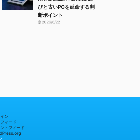
びと古いPCを延命する判
断ポイント
2026/6/22
グイン
稿フィード
メントフィード
dPress.org