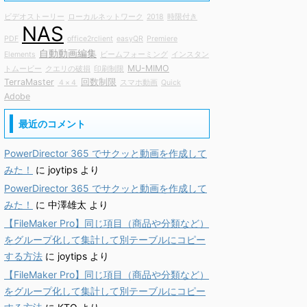
ビデオストーリー
ローカルネットワーク
2018
時限付き
NAS
PDF
office2rclient
easyQR
Premiere
自動動画編集
Elements
ビームフォーミング
インスタン
MU-MIMO
トムービー
クエリの破損
印刷制限
TerraMaster
回数制限
４×４
スマホ動画
Quick
Adobe
最近のコメント
PowerDirector 365 でサクッと動画を作成して
みた！
に
joytips
より
PowerDirector 365 でサクッと動画を作成して
みた！
に
中澤雄太
より
【FileMaker Pro】同じ項目（商品や分類など）
をグループ化して集計して別テーブルにコピー
する方法
に
joytips
より
【FileMaker Pro】同じ項目（商品や分類など）
をグループ化して集計して別テーブルにコピー