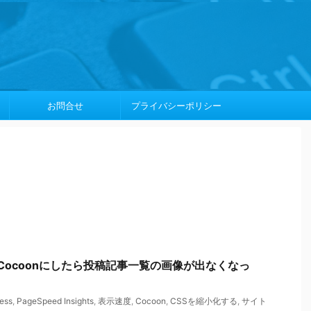
お問合せ
プライバシーポリシー
ーマCocoonにしたら投稿記事一覧の画像が出なくなっ
ess
,
PageSpeed Insights
,
表示速度
,
Cocoon
,
CSSを縮小化する
,
サイト