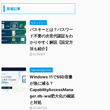
新着記事
セキュリティ
パスキーとは？パスワー
ド不要の次世代認証をわ
かりやすく解説【設定方
法も紹介】
2026/8/1
OperatingSystem
Windows 11でSSD容量
が急に減る？
CapabilityAccessMana
ger.db-wal肥大化の確認
と対処
2026/7/22