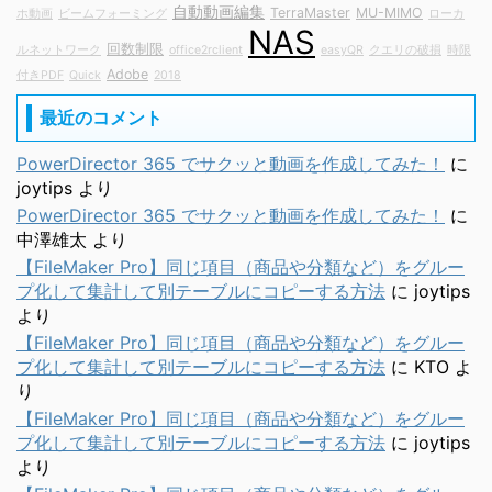
自動動画編集
TerraMaster
MU-MIMO
ホ動画
ビームフォーミング
ローカ
NAS
回数制限
ルネットワーク
office2rclient
easyQR
クエリの破損
時限
Adobe
付きPDF
Quick
2018
最近のコメント
PowerDirector 365 でサクッと動画を作成してみた！
に
joytips
より
PowerDirector 365 でサクッと動画を作成してみた！
に
中澤雄太
より
【FileMaker Pro】同じ項目（商品や分類など）をグルー
プ化して集計して別テーブルにコピーする方法
に
joytips
より
【FileMaker Pro】同じ項目（商品や分類など）をグルー
プ化して集計して別テーブルにコピーする方法
に
KTO
よ
り
【FileMaker Pro】同じ項目（商品や分類など）をグルー
プ化して集計して別テーブルにコピーする方法
に
joytips
より