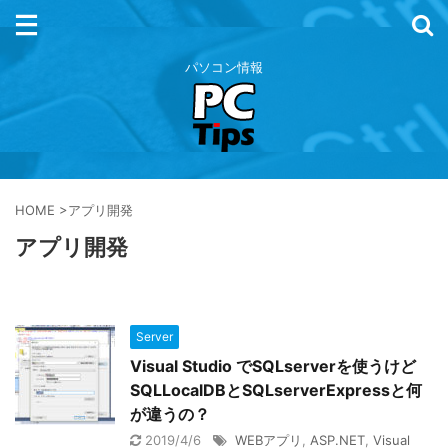
パソコン情報
HOME
>
アプリ開発
アプリ開発
Server
Visual Studio でSQLserverを使うけど
SQLLocalDBとSQLserverExpressと何
が違うの？
2019/4/6
WEBアプリ
,
ASP.NET
,
Visual