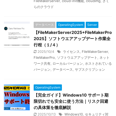
FileMakerServer
,
cloud-init機能
,
cloudimg
,
さく
らのクラウド
データベース
OperatingSystem
Server
【FileMakerServer2025+FileMakerPro
2025】ソフトウエアアップデート作業全
行程（１/４）
2025/10/4
ライセンス
,
FileMakerServer
,
FileMakerPro
,
ソフトウエアアップデート
,
ネット
ワーク共有
,
ローカルバージョン
,
ホストされている
バージョン
,
データベース
,
サブスクリプション
OperatingSystem
【完全ガイド】Windows10 サポート期
限切れでも安全に使う方法｜リスク回避
の具体策を徹底解説
2025/10/13
Windows10
,
セキュリティ対