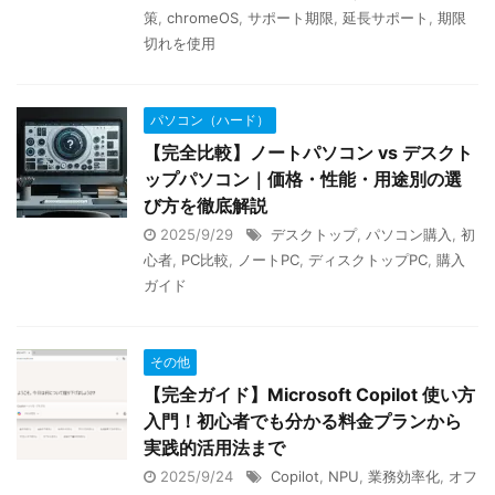
策
,
chromeOS
,
サポート期限
,
延長サポート
,
期限
切れを使用
パソコン（ハード）
【完全比較】ノートパソコン vs デスクト
ップパソコン｜価格・性能・用途別の選
び方を徹底解説
2025/9/29
デスクトップ
,
パソコン購入
,
初
心者
,
PC比較
,
ノートPC
,
ディスクトップPC
,
購入
ガイド
その他
【完全ガイド】Microsoft Copilot 使い方
入門！初心者でも分かる料金プランから
実践的活用法まで
2025/9/24
Copilot
,
NPU
,
業務効率化
,
オフ