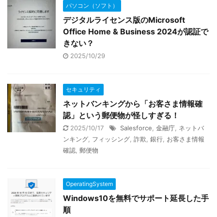
パソコン（ソフト）
デジタルライセンス版のMicrosoft
Office Home & Business 2024が認証で
きない？
2025/10/29
セキュリティ
ネットバンキングから「お客さま情報確
認」という郵便物が怪しすぎる！
2025/10/17
Salesforce
,
金融庁
,
ネットバ
ンキング
,
フィッシング
,
詐欺
,
銀行
,
お客さま情報
確認
,
郵便物
OperatingSystem
Windows10を無料でサポート延長した手
順