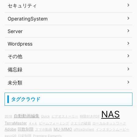
セキュリティ
OperatingSystem
Server
Wordpress
その他
備忘録
未分類
タグクラウド
NAS
自動動画編集
2018
Quick
ビデオストーリー
時限付きPDF
TerraMaster
４×４
ビームフォーミング
クエリの破損
ローカルネットワーク
Adobe
回数制限
MU-MIMO
スマホ動画
office2rclient
インスタントムービー
easyQR
印刷制限
Premiere Elements