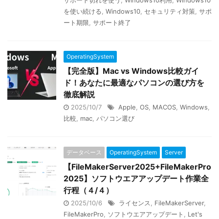
サポート切れを使う
,
Windows10利用
,
Windows10
を使い続ける
,
Windows10
,
セキュリティ対策
,
サポ
ート期限
,
サポート終了
OperatingSystem
【完全版】Mac vs Windows比較ガイ
ド！あなたに最適なパソコンの選び方を
徹底解説
2025/10/7
Apple
,
OS
,
MACOS
,
Windows
,
比較
,
mac
,
パソコン選び
データベース
OperatingSystem
Server
【FileMakerServer2025+FileMakerPro
2025】ソフトウエアアップデート作業全
行程（４/４）
2025/10/6
ライセンス
,
FileMakerServer
,
FileMakerPro
,
ソフトウエアアップデート
,
Let's