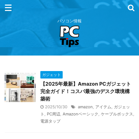
パソコン情報
ガジェット
【2025年最新】Amazon PCガジェット
完全ガイド！コスパ最強のデスク環境構
築術
2025/10/30
amazon
,
アイテム
,
ガジェッ
ト
,
PC周辺
,
Amazonベーシック
,
ケーブルボックス
,
電源タップ