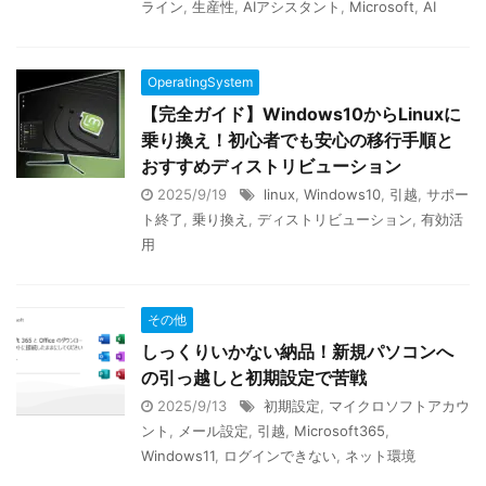
ライン
,
生産性
,
AIアシスタント
,
Microsoft
,
AI
OperatingSystem
【完全ガイド】Windows10からLinuxに
乗り換え！初心者でも安心の移行手順と
おすすめディストリビューション
2025/9/19
linux
,
Windows10
,
引越
,
サポー
ト終了
,
乗り換え
,
ディストリビューション
,
有効活
用
その他
しっくりいかない納品！新規パソコンへ
の引っ越しと初期設定で苦戦
2025/9/13
初期設定
,
マイクロソフトアカウ
ント
,
メール設定
,
引越
,
Microsoft365
,
Windows11
,
ログインできない
,
ネット環境