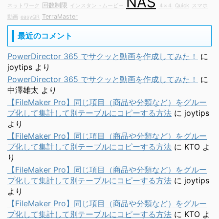
NAS
回数制限
ネットワーク
インスタントムービー
４×４
Quick
スマホ
TerraMaster
動画
easyQR
最近のコメント
PowerDirector 365 でサクッと動画を作成してみた！
に
joytips
より
PowerDirector 365 でサクッと動画を作成してみた！
に
中澤雄太
より
【FileMaker Pro】同じ項目（商品や分類など）をグルー
プ化して集計して別テーブルにコピーする方法
に
joytips
より
【FileMaker Pro】同じ項目（商品や分類など）をグルー
プ化して集計して別テーブルにコピーする方法
に
KTO
よ
り
【FileMaker Pro】同じ項目（商品や分類など）をグルー
プ化して集計して別テーブルにコピーする方法
に
joytips
より
【FileMaker Pro】同じ項目（商品や分類など）をグルー
プ化して集計して別テーブルにコピーする方法
に
KTO
よ