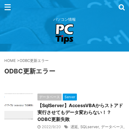
パソコン情報
HOME
>
ODBC更新エラー
ODBC更新エラー
データベース
Server
【SqlServer】AccessVBAからストアド
実行させてもデータ変わらない！？
ODBC更新失敗
2022/9/20
遅延
,
SQLserver
,
データベース
,