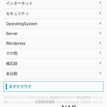
インターネット
セキュリティ
OperatingSystem
Server
Wordpress
その他
備忘録
未分類
タグクラウド
Adobe
MU-MIMO
ビデオストーリー
Premiere Elements
時限付きPDF
クエリの
自動動画編集
破損
ビームフォーミング
2018
office2rclient
印刷制限
ローカル