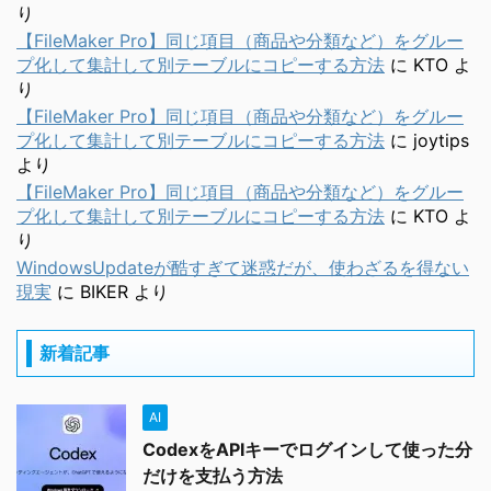
り
【FileMaker Pro】同じ項目（商品や分類など）をグルー
プ化して集計して別テーブルにコピーする方法
に
KTO
よ
り
【FileMaker Pro】同じ項目（商品や分類など）をグルー
プ化して集計して別テーブルにコピーする方法
に
joytips
より
【FileMaker Pro】同じ項目（商品や分類など）をグルー
プ化して集計して別テーブルにコピーする方法
に
KTO
よ
り
WindowsUpdateが酷すぎて迷惑だが、使わざるを得ない
現実
に
BIKER
より
新着記事
AI
CodexをAPIキーでログインして使った分
だけを支払う方法