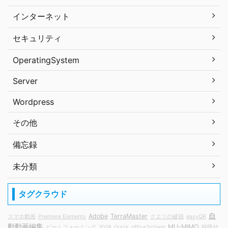
インターネット
セキュリティ
OperatingSystem
Server
Wordpress
その他
備忘録
未分類
タグクラウド
自
Adobe
TerraMaster
スマホ動画
Premiere Elements
クエリの破損
easyQR
動動画編集
MU-MIMO
ビームフォーミング
2018
Quick
office2rclient
時限付