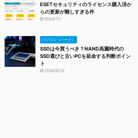
ESETセキュリティのライセンス購入済か
らの更新が難しすぎる件
2026/7/1
パソコン（ハード）
SSDは今買うべき？NAND高騰時代の
SSD選びと古いPCを延命する判断ポイン
ト
2026/6/22