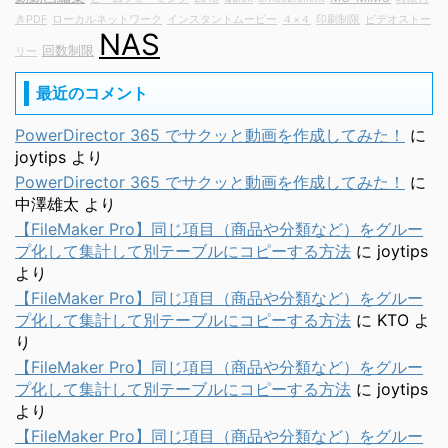
きPDF
ローカルネットワーク
インスタントムービー
４×４
印刷制限
ビデオストー
NAS
回数制限
リー
最近のコメント
PowerDirector 365 でサクッと動画を作成してみた！
に
joytips
より
PowerDirector 365 でサクッと動画を作成してみた！
に
中澤雄太
より
【FileMaker Pro】同じ項目（商品や分類など）をグルー
プ化して集計して別テーブルにコピーする方法
に
joytips
より
【FileMaker Pro】同じ項目（商品や分類など）をグルー
プ化して集計して別テーブルにコピーする方法
に
KTO
よ
り
【FileMaker Pro】同じ項目（商品や分類など）をグルー
プ化して集計して別テーブルにコピーする方法
に
joytips
より
【FileMaker Pro】同じ項目（商品や分類など）をグルー