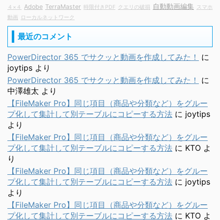
自動動画編集
Adobe
TerraMaster
４×４
時限付きPDF
クエリの破損
スマホ
動画
ローカルネットワーク
最近のコメント
PowerDirector 365 でサクッと動画を作成してみた！
に
joytips
より
PowerDirector 365 でサクッと動画を作成してみた！
に
中澤雄太
より
【FileMaker Pro】同じ項目（商品や分類など）をグルー
プ化して集計して別テーブルにコピーする方法
に
joytips
より
【FileMaker Pro】同じ項目（商品や分類など）をグルー
プ化して集計して別テーブルにコピーする方法
に
KTO
よ
り
【FileMaker Pro】同じ項目（商品や分類など）をグルー
プ化して集計して別テーブルにコピーする方法
に
joytips
より
【FileMaker Pro】同じ項目（商品や分類など）をグルー
プ化して集計して別テーブルにコピーする方法
に
KTO
よ