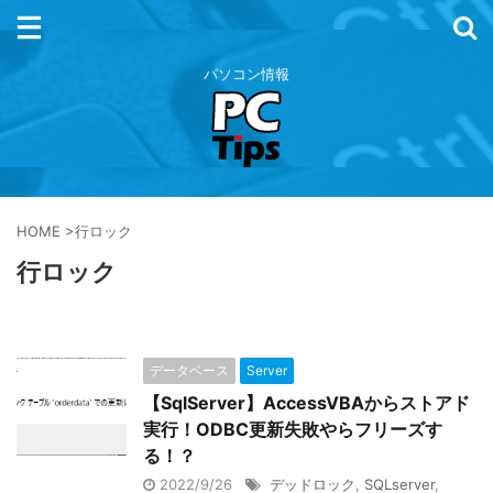
パソコン情報
HOME
>
行ロック
行ロック
データベース
Server
【SqlServer】AccessVBAからストアド
実行！ODBC更新失敗やらフリーズす
る！？
2022/9/26
デッドロック
,
SQLserver
,