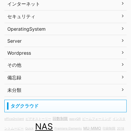
インターネット
セキュリティ
OperatingSystem
Server
Wordpress
その他
備忘録
未分類
タグクラウド
回数制限
office2rclient
ビデオストーリー
easyQR
ビームフォーミング
インスタ
NAS
MU-MIMO
ントムービー
Quick
Premiere Elements
印刷制限
2018