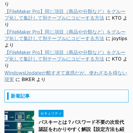
り
【FileMaker Pro】同じ項目（商品や分類など）をグルー
プ化して集計して別テーブルにコピーする方法
に
KTO
よ
り
【FileMaker Pro】同じ項目（商品や分類など）をグルー
プ化して集計して別テーブルにコピーする方法
に
joytips
より
【FileMaker Pro】同じ項目（商品や分類など）をグルー
プ化して集計して別テーブルにコピーする方法
に
KTO
よ
り
WindowsUpdateが酷すぎて迷惑だが、使わざるを得ない
現実
に
BIKER
より
新着記事
セキュリティ
パスキーとは？パスワード不要の次世代
認証をわかりやすく解説【設定方法も紹