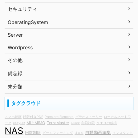
セキュリティ
OperatingSystem
Server
Wordpress
その他
備忘録
未分類
タグクラウド
スマホ動画
時限付きPDF
Premiere Elements
ビデオストーリー
ローカルネットワ
MU-MIMO
TerraMaster
ーク
easyQR
Quick
印刷制限
クエリの破損
NAS
自動動画編集
回数制限
ビームフォーミング
４×４
インスタント