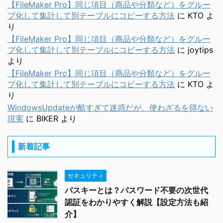
【FileMaker Pro】同じ項目（商品や分類など）をグルー
プ化して集計して別テーブルにコピーする方法
に
KTO
よ
り
【FileMaker Pro】同じ項目（商品や分類など）をグルー
プ化して集計して別テーブルにコピーする方法
に
joytips
より
【FileMaker Pro】同じ項目（商品や分類など）をグルー
プ化して集計して別テーブルにコピーする方法
に
KTO
よ
り
WindowsUpdateが酷すぎて迷惑だが、使わざるを得ない
現実
に
BIKER
より
新着記事
セキュリティ
パスキーとは？パスワード不要の次世代
認証をわかりやすく解説【設定方法も紹
介】