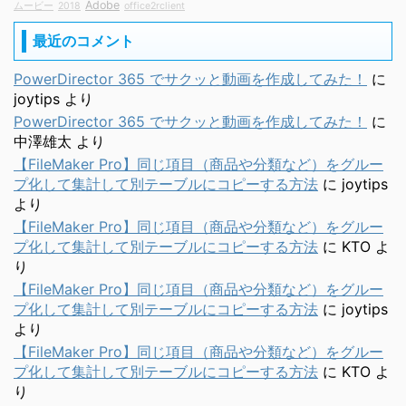
Adobe
ムービー
2018
office2rclient
最近のコメント
PowerDirector 365 でサクッと動画を作成してみた！
に
joytips
より
PowerDirector 365 でサクッと動画を作成してみた！
に
中澤雄太
より
【FileMaker Pro】同じ項目（商品や分類など）をグルー
プ化して集計して別テーブルにコピーする方法
に
joytips
より
【FileMaker Pro】同じ項目（商品や分類など）をグルー
プ化して集計して別テーブルにコピーする方法
に
KTO
よ
り
【FileMaker Pro】同じ項目（商品や分類など）をグルー
プ化して集計して別テーブルにコピーする方法
に
joytips
より
【FileMaker Pro】同じ項目（商品や分類など）をグルー
プ化して集計して別テーブルにコピーする方法
に
KTO
よ
り