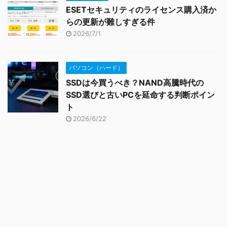
ESETセキュリティのライセンス購入済か
らの更新が難しすぎる件
2026/7/1
パソコン（ハード）
SSDは今買うべき？NAND高騰時代の
SSD選びと古いPCを延命する判断ポイン
ト
2026/6/22