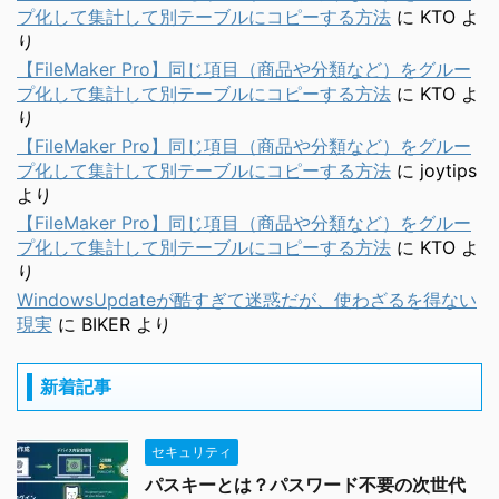
プ化して集計して別テーブルにコピーする方法
に
KTO
よ
り
【FileMaker Pro】同じ項目（商品や分類など）をグルー
プ化して集計して別テーブルにコピーする方法
に
KTO
よ
り
【FileMaker Pro】同じ項目（商品や分類など）をグルー
プ化して集計して別テーブルにコピーする方法
に
joytips
より
【FileMaker Pro】同じ項目（商品や分類など）をグルー
プ化して集計して別テーブルにコピーする方法
に
KTO
よ
り
WindowsUpdateが酷すぎて迷惑だが、使わざるを得ない
現実
に
BIKER
より
新着記事
セキュリティ
パスキーとは？パスワード不要の次世代