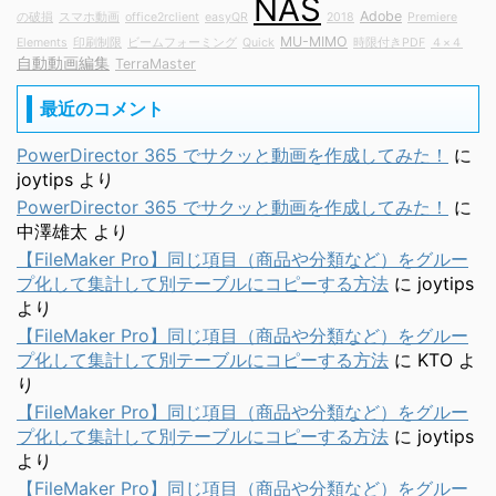
NAS
Adobe
の破損
スマホ動画
office2rclient
easyQR
2018
Premiere
MU-MIMO
Elements
印刷制限
ビームフォーミング
Quick
時限付きPDF
４×４
自動動画編集
TerraMaster
最近のコメント
PowerDirector 365 でサクッと動画を作成してみた！
に
joytips
より
PowerDirector 365 でサクッと動画を作成してみた！
に
中澤雄太
より
【FileMaker Pro】同じ項目（商品や分類など）をグルー
プ化して集計して別テーブルにコピーする方法
に
joytips
より
【FileMaker Pro】同じ項目（商品や分類など）をグルー
プ化して集計して別テーブルにコピーする方法
に
KTO
よ
り
【FileMaker Pro】同じ項目（商品や分類など）をグルー
プ化して集計して別テーブルにコピーする方法
に
joytips
より
【FileMaker Pro】同じ項目（商品や分類など）をグルー