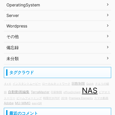
OperatingSystem
Server
Wordpress
その他
備忘録
未分類
タグクラウド
回数制限
４×４
インスタントムービー
ローカルネットワーク
Quick
クエリの破
NAS
自動動画編集
TerraMaster
損
印刷制限
office2rclient
ビデオス
トーリー
ビームフォーミング
時限付きPDF
2018
Premiere Elements
スマホ動画
Adobe
MU-MIMO
easyQR
最近のコメント