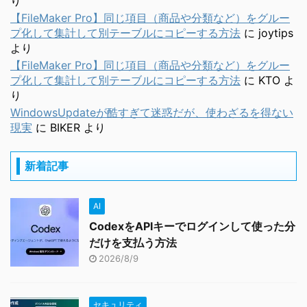
り
【FileMaker Pro】同じ項目（商品や分類など）をグルー
プ化して集計して別テーブルにコピーする方法
に
joytips
より
【FileMaker Pro】同じ項目（商品や分類など）をグルー
プ化して集計して別テーブルにコピーする方法
に
KTO
よ
り
WindowsUpdateが酷すぎて迷惑だが、使わざるを得ない
現実
に
BIKER
より
新着記事
AI
CodexをAPIキーでログインして使った分
だけを支払う方法
2026/8/9
セキュリティ