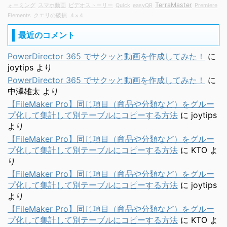
TerraMaster
ォーミング
スマホ動画
ビデオストーリー
Quick
easyQR
Premiere
Elements
クエリの破損
４×４
最近のコメント
PowerDirector 365 でサクッと動画を作成してみた！
に
joytips
より
PowerDirector 365 でサクッと動画を作成してみた！
に
中澤雄太
より
【FileMaker Pro】同じ項目（商品や分類など）をグルー
プ化して集計して別テーブルにコピーする方法
に
joytips
より
【FileMaker Pro】同じ項目（商品や分類など）をグルー
プ化して集計して別テーブルにコピーする方法
に
KTO
よ
り
【FileMaker Pro】同じ項目（商品や分類など）をグルー
プ化して集計して別テーブルにコピーする方法
に
joytips
より
【FileMaker Pro】同じ項目（商品や分類など）をグルー
プ化して集計して別テーブルにコピーする方法
に
KTO
よ