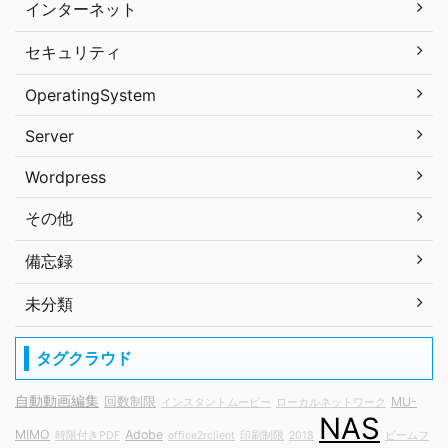
インターネット
セキュリティ
OperatingSystem
Server
Wordpress
その他
備忘録
未分類
タグクラウド
自動動画編集
回数制限
MU-
インスタントムービー
ローカルネットワーク
NAS
MIMO
Adobe
時限付きPDF
office2rclient
印刷制限
2018
ビームフ