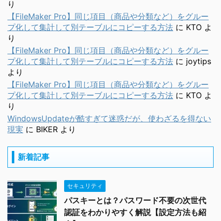
り
【FileMaker Pro】同じ項目（商品や分類など）をグルー
プ化して集計して別テーブルにコピーする方法
に
KTO
よ
り
【FileMaker Pro】同じ項目（商品や分類など）をグルー
プ化して集計して別テーブルにコピーする方法
に
joytips
より
【FileMaker Pro】同じ項目（商品や分類など）をグルー
プ化して集計して別テーブルにコピーする方法
に
KTO
よ
り
WindowsUpdateが酷すぎて迷惑だが、使わざるを得ない
現実
に
BIKER
より
新着記事
セキュリティ
パスキーとは？パスワード不要の次世代
認証をわかりやすく解説【設定方法も紹