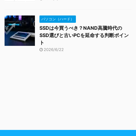
パソコン（ハード）
SSDは今買うべき？NAND高騰時代の
SSD選びと古いPCを延命する判断ポイン
ト
2026/6/22