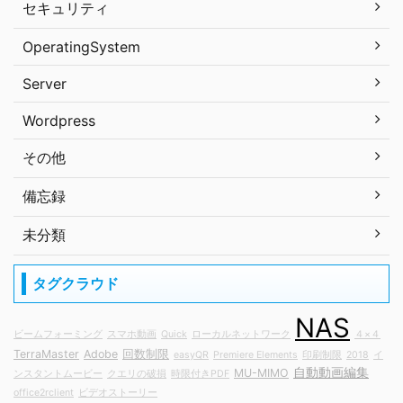
セキュリティ
OperatingSystem
Server
Wordpress
その他
備忘録
未分類
タグクラウド
NAS
ビームフォーミング
スマホ動画
Quick
ローカルネットワーク
４×４
TerraMaster
Adobe
回数制限
easyQR
Premiere Elements
印刷制限
2018
イ
自動動画編集
MU-MIMO
ンスタントムービー
クエリの破損
時限付きPDF
office2rclient
ビデオストーリー