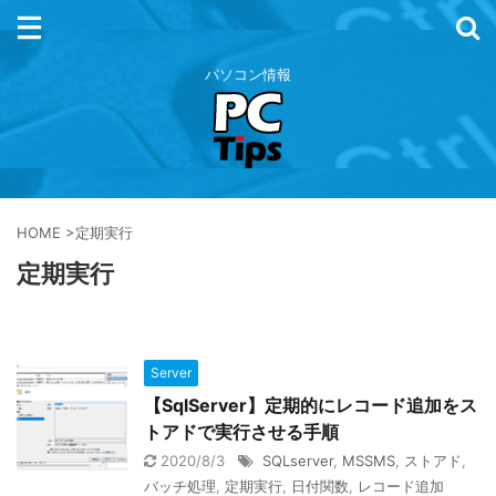
パソコン情報
HOME
>
定期実行
定期実行
Server
【SqlServer】定期的にレコード追加をス
トアドで実行させる手順
2020/8/3
SQLserver
,
MSSMS
,
ストアド
,
バッチ処理
,
定期実行
,
日付関数
,
レコード追加