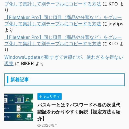
プ化して集計して別テーブルにコピーする方法
に
KTO
よ
り
【FileMaker Pro】同じ項目（商品や分類など）をグルー
プ化して集計して別テーブルにコピーする方法
に
joytips
より
【FileMaker Pro】同じ項目（商品や分類など）をグルー
プ化して集計して別テーブルにコピーする方法
に
KTO
よ
り
WindowsUpdateが酷すぎて迷惑だが、使わざるを得ない
現実
に
BIKER
より
新着記事
セキュリティ
パスキーとは？パスワード不要の次世代
認証をわかりやすく解説【設定方法も紹
介】
2026/8/1