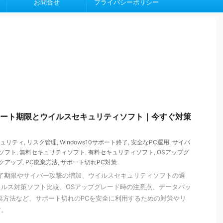
お問合せ
プライバシーポリシー
のサポート期限とウイルスセキュリティソフト｜今すぐ対策
ュリティ
,
リスク管理
,
Windows10サポート終了
,
安全なPC運用
,
サイバ
ソフト
,
無料セキュリティソフト
,
有料セキュリティソフト
,
OSアップグ
クアップ
,
PC廃棄方法
,
サポート切れPC対策
ート終了期限やサイバー攻撃の増加、ウイルスセキュリティソフトの選
ルス対策ソフト比較、OSアップグレード時の注意点、データバッ
棄方法など、サポート切れのPCを安全に利用するための対策やリ
す。