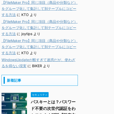
【FileMaker Pro】同じ項目（商品や分類など）
をグループ化して集計して別テーブルにコピー
する方法
に
KTO
より
【FileMaker Pro】同じ項目（商品や分類など）
をグループ化して集計して別テーブルにコピー
する方法
に
joytips
より
【FileMaker Pro】同じ項目（商品や分類など）
をグループ化して集計して別テーブルにコピー
する方法
に
KTO
より
WindowsUpdateが酷すぎて迷惑だが、使わざ
るを得ない現実
に
BIKER
より
新着記事
セキュリティ
パスキーとは？パスワー
ド不要の次世代認証をわ