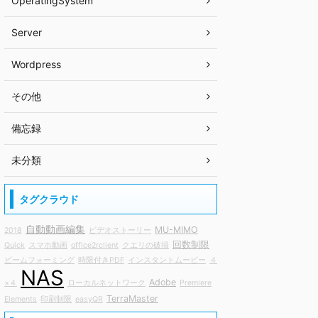
OperatingSystem
Server
Wordpress
その他
備忘録
未分類
タグクラウド
自動動画編集
MU-MIMO
2018
ビデオストーリー
回数制限
Quick
スマホ動画
office2rclient
クエリの破損
ビームフォーミング
時限付きPDF
インスタントムービー
４
NAS
Adobe
×４
ローカルネットワーク
Premiere
TerraMaster
Elements
印刷制限
easyQR