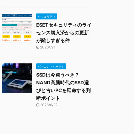
セキュリティ
ESETセキュリティのライ
センス購入済からの更新
が難しすぎる件
2026/7/1
パソコン（ハード）
SSDは今買うべき？
NAND高騰時代のSSD選
びと古いPCを延命する判
断ポイント
2026/6/22