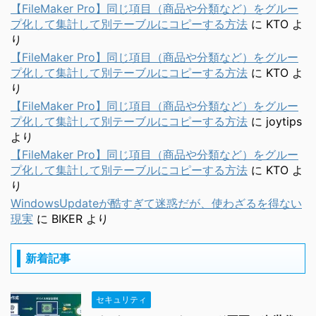
【FileMaker Pro】同じ項目（商品や分類など）をグルー
プ化して集計して別テーブルにコピーする方法
に
KTO
よ
り
【FileMaker Pro】同じ項目（商品や分類など）をグルー
プ化して集計して別テーブルにコピーする方法
に
KTO
よ
り
【FileMaker Pro】同じ項目（商品や分類など）をグルー
プ化して集計して別テーブルにコピーする方法
に
joytips
より
【FileMaker Pro】同じ項目（商品や分類など）をグルー
プ化して集計して別テーブルにコピーする方法
に
KTO
よ
り
WindowsUpdateが酷すぎて迷惑だが、使わざるを得ない
現実
に
BIKER
より
新着記事
セキュリティ