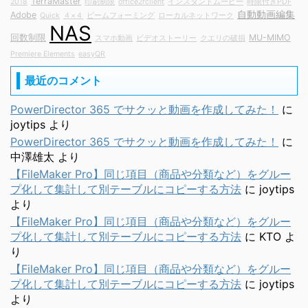
TerraMaster
2018
印刷制限
office2rclient
インスタントムービー
時限付きPDF
自動動画編集
Adobe
Quick
４×４
ビームフォーミング
ローカルネットワーク
NAS
回数制限
MU-MIMO
スマホ動画
ビデオストーリー
クエリの破損
Premiere Elements
easyQR
最近のコメント
PowerDirector 365 でサクッと動画を作成してみた！
に
joytips
より
PowerDirector 365 でサクッと動画を作成してみた！
に
中澤雄太
より
【FileMaker Pro】同じ項目（商品や分類など）をグルー
プ化して集計して別テーブルにコピーする方法
に
joytips
より
【FileMaker Pro】同じ項目（商品や分類など）をグルー
プ化して集計して別テーブルにコピーする方法
に
KTO
よ
り
【FileMaker Pro】同じ項目（商品や分類など）をグルー
プ化して集計して別テーブルにコピーする方法
に
joytips
より