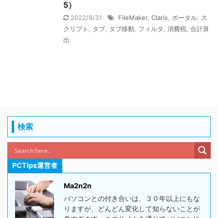
5）
2022/8/31
FileMaker
,
Claris
,
ポータル
,
ス
クリプト
,
タブ
,
タブ移動
,
フィルタ
,
消費税
,
合計算
出
検索
PCTips運営者
Ma2n2n
パソコンとの付き合いは、３０年以上にもな
りますが、どんどん変化して知らないことが