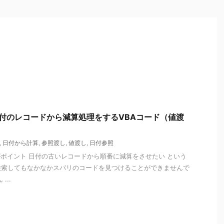
い日付のレコードから減算処理をするVBAコード（値渡
,
日付から計算
,
参照渡し
,
値渡し
,
日付参照
ポイント 日付の古いレコードから順番に減算をさせたい という
検索してもなかなかスバリのコードを見つけることができませんで
...