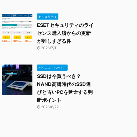
セキュリティ
ESETセキュリティのライ
センス購入済からの更新
が難しすぎる件
2026/7/1
パソコン（ハード）
SSDは今買うべき？
NAND高騰時代のSSD選
びと古いPCを延命する判
断ポイント
2026/6/22