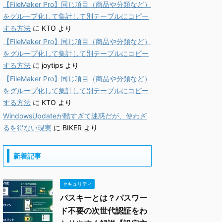
【FileMaker Pro】同じ項目（商品や分類など）
をグループ化して集計して別テーブルにコピー
する方法
に
KTO
より
【FileMaker Pro】同じ項目（商品や分類など）
をグループ化して集計して別テーブルにコピー
する方法
に
joytips
より
【FileMaker Pro】同じ項目（商品や分類など）
をグループ化して集計して別テーブルにコピー
する方法
に
KTO
より
WindowsUpdateが酷すぎて迷惑だが、使わざ
るを得ない現実
に
BIKER
より
新着記事
セキュリティ
パスキーとは？パスワー
ド不要の次世代認証をわ