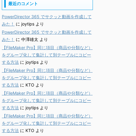
最近のコメント
PowerDirector 365 でサクッと動画を作成して
みた！
に
joytips
より
PowerDirector 365 でサクッと動画を作成して
みた！
に
中澤雄太
より
【FileMaker Pro】同じ項目（商品や分類など）
をグループ化して集計して別テーブルにコピー
する方法
に
joytips
より
【FileMaker Pro】同じ項目（商品や分類など）
をグループ化して集計して別テーブルにコピー
する方法
に
KTO
より
【FileMaker Pro】同じ項目（商品や分類など）
をグループ化して集計して別テーブルにコピー
する方法
に
joytips
より
【FileMaker Pro】同じ項目（商品や分類など）
をグループ化して集計して別テーブルにコピー
する方法
に
KTO
より