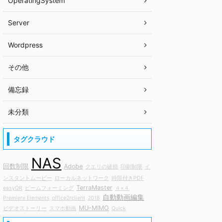
OperatingSystem
Server
Wordpress
その他
備忘録
未分類
タグクラウド
NAS
回数制限
Adobe
クエリの破損
印刷制限
イ
ンスタントムービー
ローカルネットワーク
時限付きPDF
TerraMaster
easyQR
ビームフォーミング
４×４
自動動画編集
Premiere Elements
office2rclient
2018
MU-MIMO
ビデオストーリー
スマホ動画
Quick