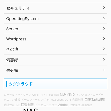
セキュリティ
OperatingSystem
Server
Wordpress
その他
備忘録
未分類
タグクラウド
MU-MIMO
ローカルネットワーク
Quick
４×４
easyQR
インスタントムービー
自動動画編集
クエリの破損
ビームフォーミング
office2rclient
2018
印刷制限
回数制限
Adobe
時限付きPDF
ビデオストーリー
Premiere Elements