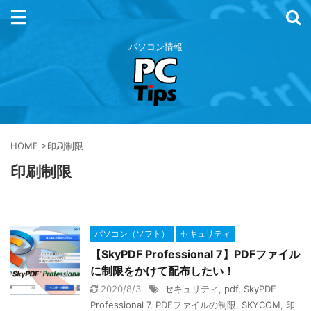
パソコン情報
HOME
>
印刷制限
印刷制限
パソコン（ソフト）
セキュリティ
【SkyPDF Professional 7】PDFファイル
に制限をかけて配布したい！
2020/8/3
セキュリティ
,
pdf
,
SkyPDF
Professional 7
,
PDFファイルの制限
,
SKYCOM
,
印