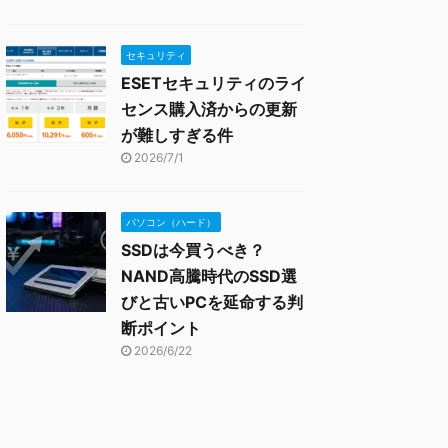
セキュリティ
ESETセキュリティのライ
センス購入済からの更新
が難しすぎる件
2026/7/1
パソコン（ハード）
SSDは今買うべき？
NAND高騰時代のSSD選
びと古いPCを延命する判
断ポイント
2026/6/22