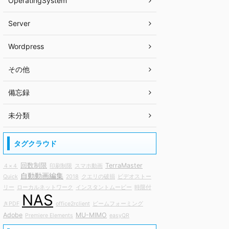
OperatingSystem
Server
Wordpress
その他
備忘録
未分類
タグクラウド
回数制限
TerraMaster
４×４
印刷制限
スマホ動画
自動動画編集
Quick
2018
クエリの破損
ビデオストー
リー
ローカルネットワーク
インスタントムービー
時限付
NAS
きPDF
office2rclient
ビームフォーミング
Adobe
MU-MIMO
Premiere Elements
easyQR