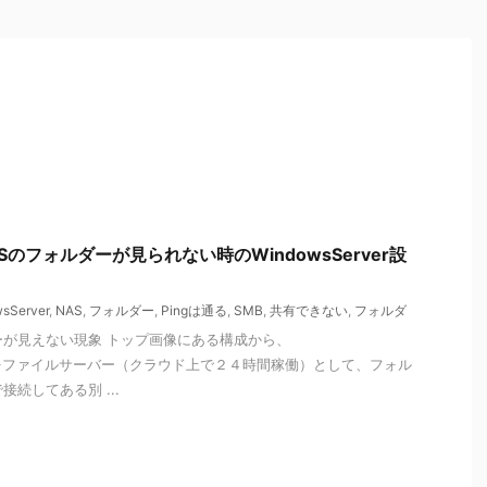
ASのフォルダーが見られない時のWindowsServer設
sServer
,
NAS
,
フォルダー
,
Pingは通る
,
SMB
,
共有できない
,
フォルダ
ダーが見えない現象 トップ画像にある構成から、
r2022をファイルサーバー（クラウド上で２４時間稼働）として、フォル
接続してある別 ...