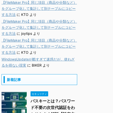
【FileMaker Pro】同じ項目（商品や分類など）
をグループ化して集計して別テーブルにコピー
する方法
に
KTO
より
【FileMaker Pro】同じ項目（商品や分類など）
をグループ化して集計して別テーブルにコピー
する方法
に
joytips
より
【FileMaker Pro】同じ項目（商品や分類など）
をグループ化して集計して別テーブルにコピー
する方法
に
KTO
より
WindowsUpdateが酷すぎて迷惑だが、使わざ
るを得ない現実
に
BIKER
より
新着記事
セキュリティ
パスキーとは？パスワー
ド不要の次世代認証をわ